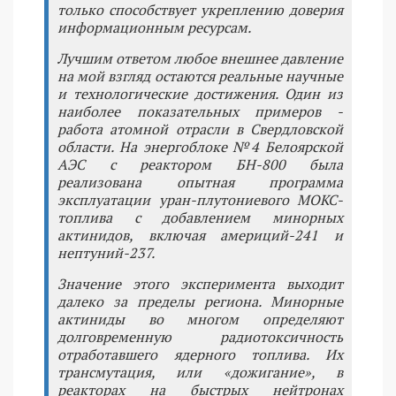
только способствует укреплению доверия
информационным ресурсам.
Лучшим ответом любое внешнее давление
на мой взгляд остаются реальные научные
и технологические достижения. Один из
наиболее показательных примеров -
работа атомной отрасли в Свердловской
области. На энергоблоке №4 Белоярской
АЭС с реактором БН-800 была
реализована опытная программа
эксплуатации уран-плутониевого МОКС-
топлива с добавлением минорных
актинидов, включая америций-241 и
нептуний-237.
Значение этого эксперимента выходит
далеко за пределы региона. Минорные
актиниды во многом определяют
долговременную радиотоксичность
отработавшего ядерного топлива. Их
трансмутация, или «дожигание», в
реакторах на быстрых нейтронах