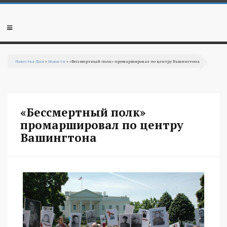
Перейти к основному содержанию
Мобильное
меню
Повестка Дня
»
Новости
» «Бессмертный полк» промаршировал по центру Вашингтона
Вы здесь
«Бессмертный полк»
промаршировал по центру
Вашингтона