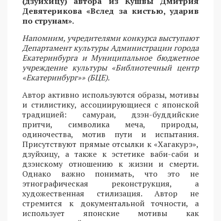
(дзуйхицу) автора из Кушвы Дмитрия
Девятерикова «Вслед за кистью, ударив
по струнам».
Напомним, учредителями конкурса выступают
Департамент культуры Администрации города
Екатеринбурга и Муниципальное бюджетное
учреждение культуры «Библиотечный центр
«Екатеринбург»» (БЦЕ).
Автор активно используются образы, мотивы
и стилистику, ассоциирующиеся с японской
традицией: самураи, дзэн-буддийские
притчи, символика меча, природы,
одиночества, мотив пути и испытания.
Присутствуют прямые отсылки к «Хагакурэ»,
дзуйхицу, а также к эстетике ваби-саби и
дзэнскому отношению к жизни и смерти.
Однако важно понимать, что это не
этнографическая реконструкция, а
художественная стилизация. Автор не
стремится к документальной точности, а
использует японские мотивы как