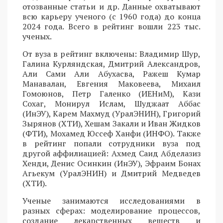
отозванные статьи и др. Данные охватывают
всю карьеру ученого (с 1960 года) до конца
2024 года. Всего в рейтинг вошли 223 тыс.
ученых.
От вуза в рейтинг включены: Владимир Шур,
Галина Курляндская, Дмитрий Александров,
Али Сами Али Абухасва, Ражеш Кумар
Манавалан, Евгения Маковеева, Михаил
Гомоюнов, Петр Галенко (ИЕНиМ), Кази
Сохаг, Монирул Ислам, Шуджаат Аббас
(ИнЭУ), Карем Махмуд (УралЭНИН), Григорий
Зырянов (ХТИ), Хешам Закали и Иван Жидков
(ФТИ), Мохамед Юссеф Ханфи (ИНФО). Также
в рейтинг попали сотрудники вуза под
другой аффилиацией: Ахмед Саид Абделазиз
Хенди, Денис Осинкин (ИнЭУ), Эфраим Бонах
Агьекум (УралЭНИН) и Дмитрий Медведев
(ХТИ).
Ученые занимаются исследованиями в
разных сферах: моделирование процессов,
создание лекарственных веществ и