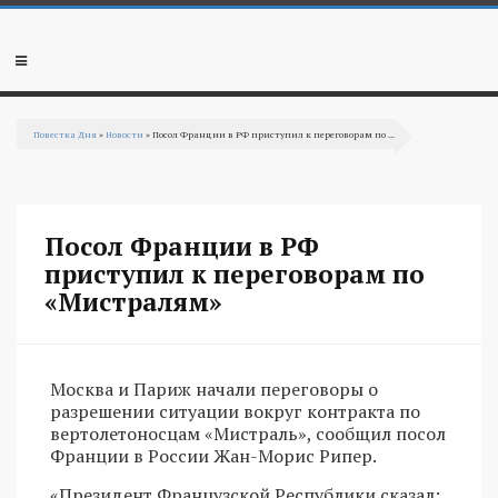
Перейти к основному содержанию
Мобильное
меню
Повестка Дня
»
Новости
» Посол Франции в РФ приступил к переговорам по ...
Вы здесь
Посол Франции в РФ
приступил к переговорам по
«Мистралям»
Москва и Париж начали переговоры о
разрешении ситуации вокруг контракта по
вертолетоносцам «Мистраль», сообщил посол
Франции в России Жан-Морис Рипер.
«Президент Французской Республики сказал: