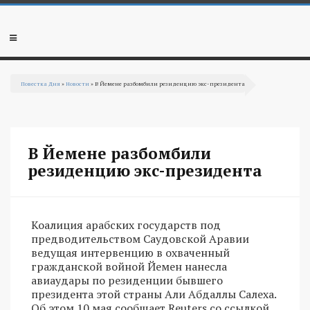
Перейти к основному содержанию
Мобильное
меню
Повестка Дня
»
Новости
» В Йемене разбомбили резиденцию экс-президента
Вы здесь
В Йемене разбомбили
резиденцию экс-президента
Коалиция арабских государств под
предводительством Саудовской Аравии
ведущая интервенцию в охваченный
гражданской войной Йемен нанесла
авиаудары по резиденции бывшего
президента этой страны Али Абдаллы Салеха.
Об этом 10 мая сообщает Reuters со ссылкой