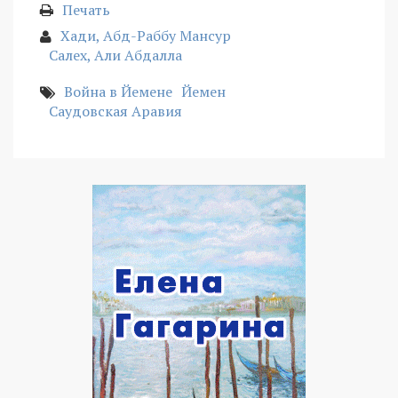
Печать
Хади, Абд-Раббу Мансур
Салех, Али Абдалла
Война в Йемене
Йемен
Саудовская Аравия