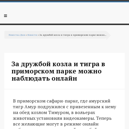
Перейти к основному содержанию
Мобильное
меню
Повестка Дня
»
Новости
» За дружбой козла и тигра в приморском парке можно...
Вы здесь
За дружбой козла и тигра в
приморском парке можно
наблюдать онлайн
В приморском сафари-парке, где амурский
тигр Амур подружился с привезенным к нему
на обед козлом Тимуром, в вольерах
животных установили видеокамеры. Теперь
все желающие могут в режиме онлайн