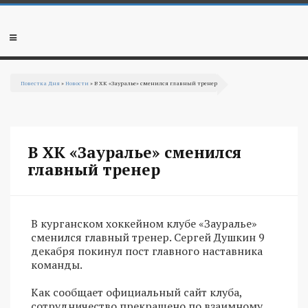
Перейти к основному содержанию
Мобильное
меню
Повестка Дня
»
Новости
» В ХК «Зауралье» сменился главный тренер
Вы здесь
В ХК «Зауралье» сменился
главный тренер
В курганском хоккейном клубе «Зауралье»
сменился главный тренер. Сергей Душкин 9
декабря покинул пост главного наставника
команды.
Как сообщает официальный сайт клуба,
сотрудничество прекращено по взаимному