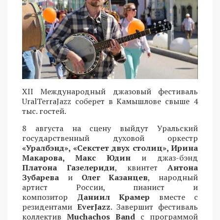
XII Международный джазовый фестиваль
UralTerraJazz соберет в Камышлове свыше 4
тыс. гостей.
8 августа на сцену выйдут Уральский
государственный духовой оркестр
«Уралбэнд», «Секстет двух столиц», Ирина
Макарова, Макс Юдин
и джаз-бэнд
Платона Газелериди
, квинтет
Антона
Зубарева
и
Олег Казанцев
, народный
артист России, пианист и
композитор
Даниил Крамер
вместе с
резидентами
EverJazz
. Завершит фестиваль
коллектив
Muchachos Band
с программой