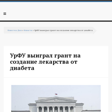
Перейти к основному содержанию
Мобильное
меню
Повестка Дня
»
Новости
» УрФУ выиграл грант на создание лекарства от диабета
Вы здесь
УрФУ выиграл грант на
создание лекарства от
диабета