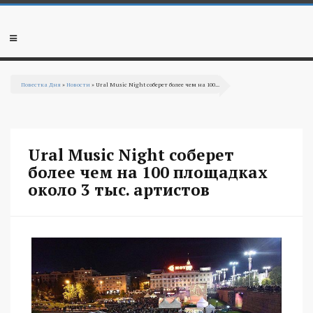
Перейти к основному содержанию
Мобильное
меню
Повестка Дня
»
Новости
» Ural Music Night соберет более чем на 100...
Вы здесь
Ural Music Night соберет
более чем на 100 площадках
около 3 тыс. артистов