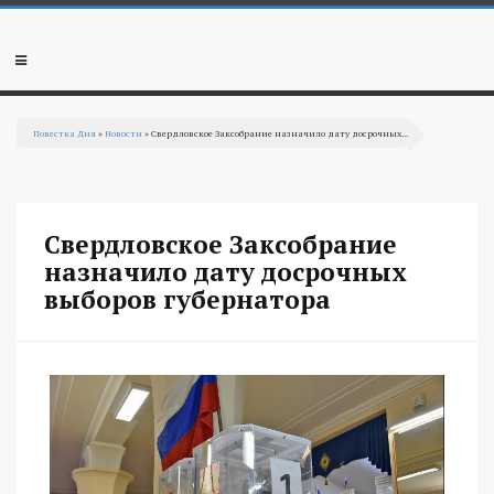
Перейти к основному содержанию
Мобильное
меню
Повестка Дня
»
Новости
» Свердловское Заксобрание назначило дату досрочных...
Вы здесь
Свердловское Заксобрание
назначило дату досрочных
выборов губернатора