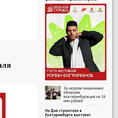
аля
За неделю мошенники
обманули
екатеринбуржцев на 16
млн рублей
На Дне строителя в
Екатеринбурге выступят