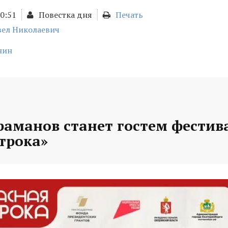
10:51
Повестка дня
Печать
ел Николаевич
нин
раманов станет гостем фестив
трока»