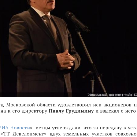
д Московской области удовлетворил иск акционеров 
ина к его директору
Павлу Грудинину
и взыскал с него
РИА Новости
», истцы утверждали, что за передачу в ус
ТТ Девелопмент» двух земельных участков совхозно