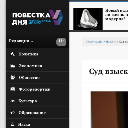
Перейти к основному содержанию
Новый куль
ли жизнь п
модерна?
Редакция
18+
Повестка Дня
»
Новости
» Суд вз
Вы здесь
Политика
Экономика
Суд взыск
Общество
Фоторепортаж
Культура
Образование
Наука