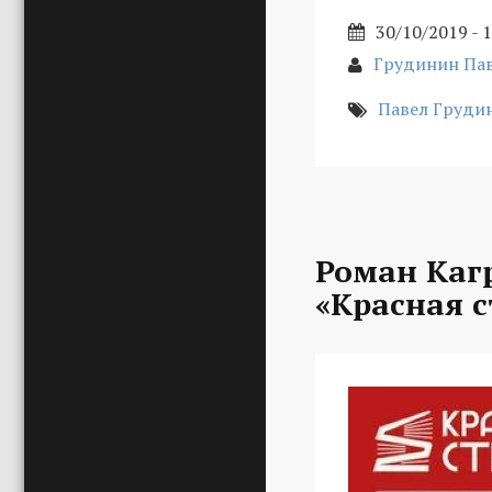
30/10/2019 - 
Грудинин Пав
Павел Груди
Роман Каг
«Красная с