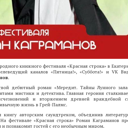
одного книжного фестиваля «Красная строка» в Екатери
 телеведущий каналов «Пятница!», «Суббота!» и VK Ви
нов
.
свой дебютный роман «Мередит. Тайны Лунного зала
нтами мистики и детектива. Главная героиня сталкивае
исчезновений и вторжением древней враждебной с
ивычную жизнь в Грей-Палмс.
 книгу авторским саундтреком, объединив литерату
 На фестивале «Красная строка» Роман Каграманов пр
и познакомит гостей с его необычным миром.