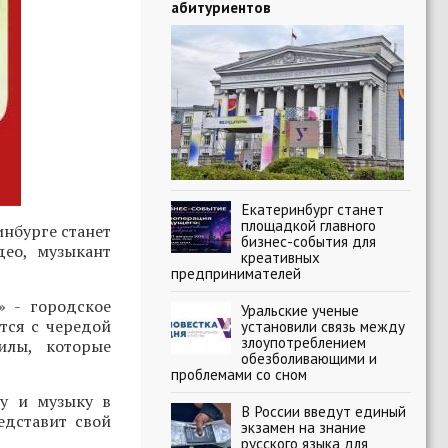
абитуриентов
Екатеринбург станет
площадкой главного
нбурге станет
бизнес-события для
део, музыкант
креативных
предпринимателей
» - городское
Уральские ученые
тся с чередой
установили связь между
злоупотреблением
илы, которые
обезболивающими и
проблемами со сном
ру и музыку в
В России введут единый
едставит свой
экзамен на знание
русского языка для