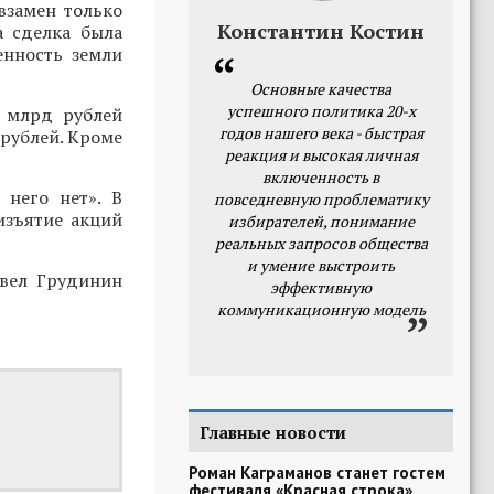
взамен только
Константин Костин
а сделка была
енность земли
Основные качества
успешного политика 20-х
1 млрд рублей
годов нашего века - быстрая
 рублей. Кроме
реакция и высокая личная
включенность в
 него нет». В
повседневную проблематику
 изъятие акций
избирателей, понимание
реальных запросов общества
и умение выстроить
вел Грудинин
эффективную
коммуникационную модель
Главные новости
Роман Каграманов станет гостем
фестиваля «Красная строка»