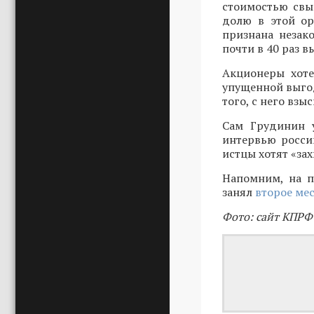
стоимостью свы
долю в этой ор
признана незак
почти в 40 раз в
Акционеры хоте
упущенной выгод
того, с него взы
Сам Грудинин у
интервью росс
истцы хотят «за
Напомним, на п
занял
второе мес
Фото: сайт КПРФ