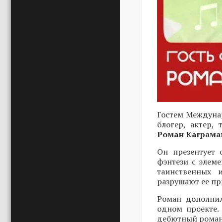
Гостем Междунар
блогер, актер,
Роман Каграма
Он презентует 
фэнтези с элеме
таинственных 
разрушают ее пр
Роман дополнил
одном проекте.
дебютный роман 