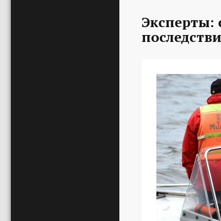
Эксперты:
последстви