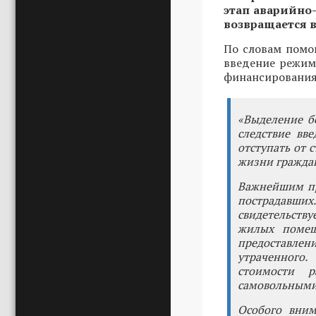
этап аварийно-
возвращается в
По словам помо
введение режим
финансирования
«Выделение б
следствие вв
отступать от 
жизни гражда
Важнейшим пр
пострадавших
свидетельств
жилых помещ
предоставлен
утраченного.
стоимости 
самовольными 
Особого вним