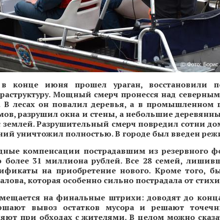
 в конце июня прошел ураган, восстановили п
раструктуру. Мощный смерч пронесся над северны
. В лесах он повалил деревья, а в промышленном 
ов, разрушил окна и стены, а небольшие деревянны
с землей. Разрушительный смерч повредил сотни дом
ний уничтожил полностью. В городе был введен реж
дные компенсации пострадавшим из резервного ф
 более 31 миллиона рублей. Все 28 семей, лишив
ификаты на приобретение нового. Кроме того, б
Чкалова, которая особенно сильно пострадала от стихи
смещается на финальные штрихи: доводят до конц
ершают вывоз остатков мусора и решают точечн
яют при обходах с жителями. В целом можно сказа