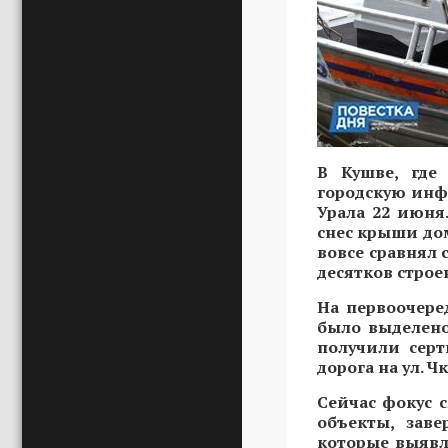
В Кушве, где
городскую инф
Урала 22 июня
снес крыши дом
вовсе сравнял 
десятков строе
На первоочере
было выделено
получили серт
дорога на ул. 
Сейчас фокус 
объекты, зав
которые выявл