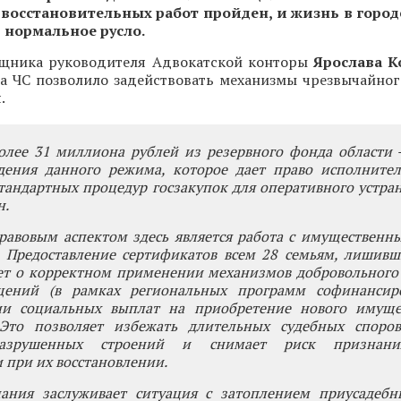
восстановительных работ пройден, и жизнь в город
 нормальное русло.
щника руководителя Адвокатской конторы
Ярослава К
а ЧС позволило задействовать механизмы чрезвычайно
.
олее 31 миллиона рублей из резервного фонда области 
едения данного режима, которое дает право исполнител
стандартных процедур госзакупок для оперативного устра
н.
авовым аспектом здесь является работа с имущественн
. Предоставление сертификатов всем 28 семьям, лишивш
ует о корректном применении механизмов добровольного
ений (в рамках региональных программ софинансир
ии социальных выплат на приобретение нового имуще
 Это позволяет избежать длительных судебных споро
разрушенных строений и снимает риск признани
при их восстановлении.
ания заслуживает ситуация с затоплением приусадебны