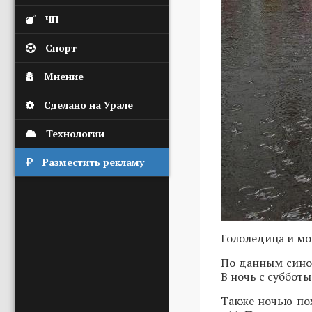
ЧП
Спорт
Мнение
Сделано на Урале
Технологии
Разместить рекламу
Гололедица и мо
По данным синоп
В ночь с суббот
Также ночью пох