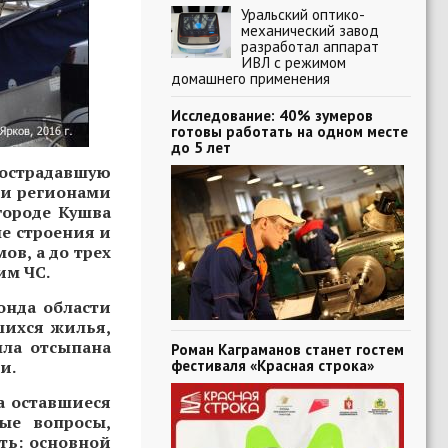
Уральский оптико-
механический завод
разработал аппарат
ИВЛ с режимом
домашнего применения
Исследование: 40% зумеров
готовы работать на одном месте
до 5 лет
острадавшую
ми регионами
городе Кушва
е строения и
ов, а до трех
им ЧС.
онда области
шихся жилья,
ыла отсыпана
Роман Каграманов станет гостем
фестиваля «Красная строка»
и.
а оставшиеся
ые вопросы,
ть: основной