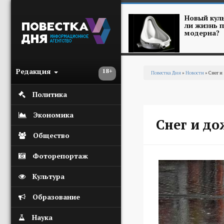
Перейти к основному содержанию
Новый куль
ли жизнь п
модерна?
Редакция
18+
Повестка Дня
»
Новости
» Снег 
Вы здесь
Политика
Экономика
Снег и д
Общество
Фоторепортаж
Культура
Образование
Наука