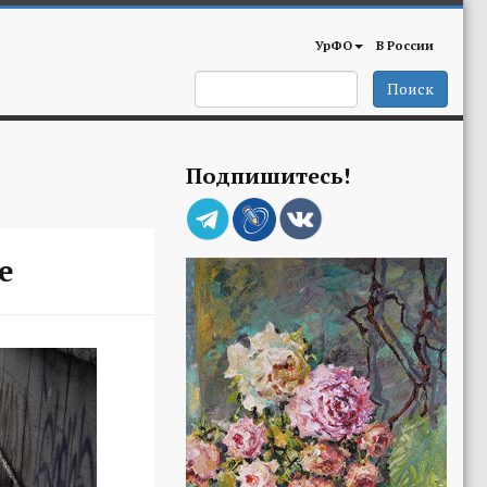
УрФО
В России
Поиск
Подпишитесь!
е