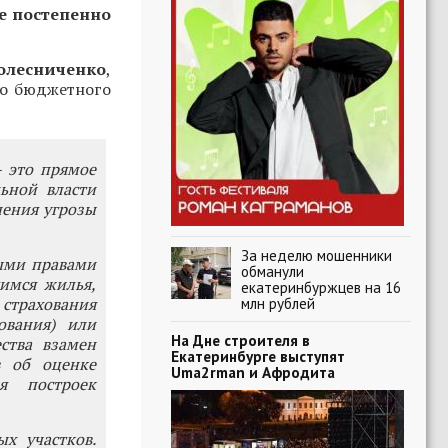
е постепенно
олесниченко
,
го бюджетного
- это прямое
ьной власти
нения угрозы
За неделю мошенники
ыми правами
обманули
имся жилья,
екатеринбуржцев на 16
 страхования
млн рублей
ования) или
На Дне строителя в
ства взамен
Екатеринбурге выступят
в об оценке
Uma2rman и Афродита
я построек
х участков.