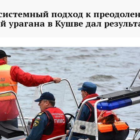
 системный подход к преодоле
й урагана в Кушве дал резуль