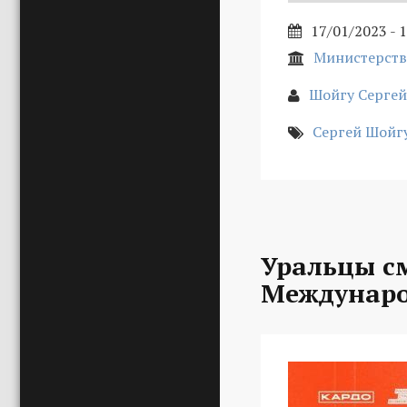
17/01/2023 - 
Министерств
Шойгу Сергей
Сергей Шойг
Уральцы с
Междунаро