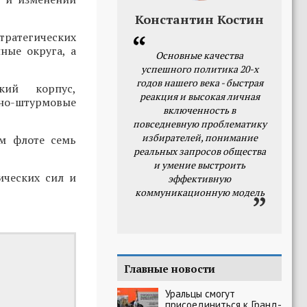
Константин Костин
тратегических
ные округа, а
Основные качества
успешного политика 20-х
годов нашего века - быстрая
кий корпус,
реакция и высокая личная
тно-штурмовые
включенность в
повседневную проблематику
избирателей, понимание
ом флоте семь
реальных запросов общества
и умение выстроить
ических сил и
эффективную
коммуникационную модель
Главные новости
Уральцы смогут
присоединиться к Гранд-