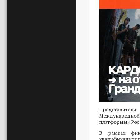
Представители
Международной 
платформы «Росс
В рамках фин
квалификационн