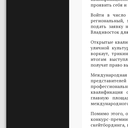
проявить себя и
Войти в число 
региональный, 
подать заявку
Владивосток для
Открытые квали
уличной культу
воркаут, трики
итогам выступ
получат право в
Международн
представителей
профессиональ
квалификация 
главную площад
международного
Помимо этого, 
конкурс-преми
скейтбординга, 