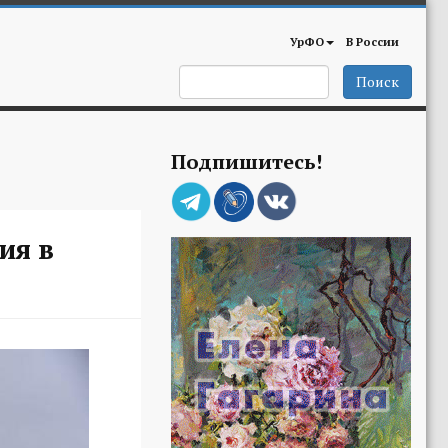
УрФО
В России
Поиск
Подпишитесь!
ия в