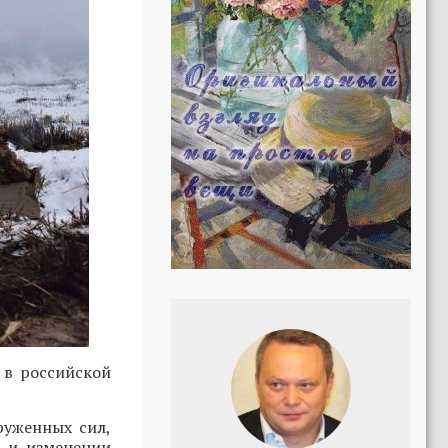
 в российской
руженных сил,
и и изменении