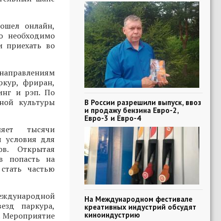
ошел онлайн,
о необходимо
и приехать во
 направлениям
ркур, фриран,
инг и рэп. По
ной культуры
В России разрешили выпуск, ввоз
и продажу бензина Евро-2,
Евро-3 и Евро-4
няет тысячи
я условия для
ов. Открытая
в попасть на
стать частью
Международной
На Международном фестивале
езд паркура,
креативных индустрий обсудят
киноиндустрию
. Мероприятие