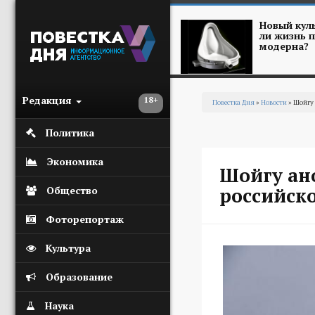
Перейти к основному содержанию
Новый куль
ли жизнь п
модерна?
Редакция
18+
Повестка Дня
»
Новости
» Шойгу 
Вы здесь
Политика
Экономика
Шойгу ан
российск
Общество
Фоторепортаж
Культура
Образование
Наука