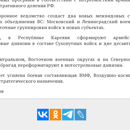
тративного деления РФ.
оронное ведомство создаст два новых межвидовых с
х объединения ВС: Московский и Ленинградский воен
точные группировки войск в новых субъектах.
о, в Республике Карелия сформируют армейс
овые дивизии в составе Сухопутных войск и две десан
нтральном, Восточном военных округах и на Северн
 бригад переформатируют в мотострелковые дивизии.
дет усилена боевая составляющая ВМФ, Воздушно-косм
стратегического назначения.
ов