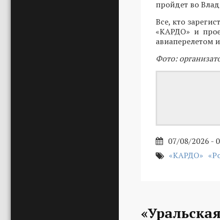
пройдет во Влади
Все, кто зарегис
«КАРДО» и прое
авиаперелетом и
Фото: организат
07/08/2026 - 
«КАРДО»
«Р
«Уральская