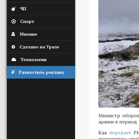
ЧП
Спорт
Мнение
Сделано на Урале
Технологии
Разместить рекламу
Министр обор
армии в период 
Как
передает
РИ
пересмотре уче