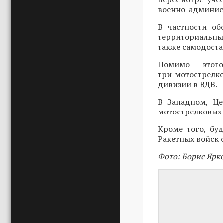
военно-админис
В частности об
территориальны
также самодоста
Помимо этог
три мотострелк
дивизии в ВДВ.
В Западном, Це
мотострелковых
Кроме того, бу
Ракетных войск 
Фото: Борис Ярк