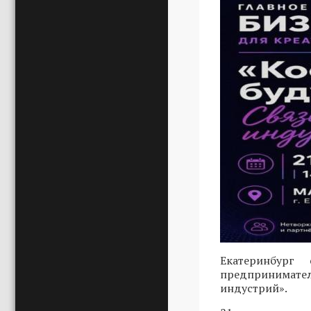
Екатеринбург
предпринимател
индустрий».