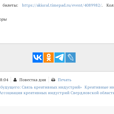
и билеты:
https://akiural.timepad.ru/event/4089982/
. Кол
оры
18:04
Повестка дня
Печать
 будущего: Связь креативных индустрий»
Креативные и
Ассоциация креативных индустрий Свердловской област