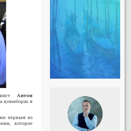
лонист
Антон
а довыборах в
лин первым из
нии, которое