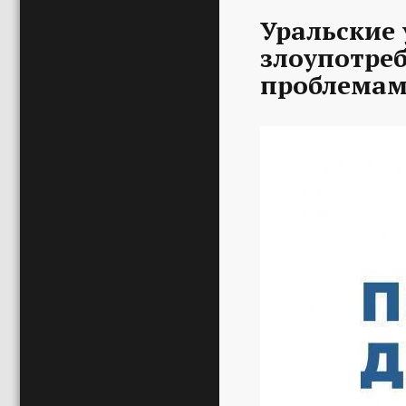
Уральские 
злоупотре
проблемам