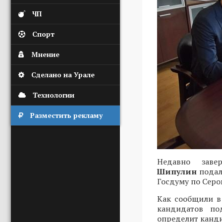
ЧП
Спорт
Мнение
Сделано на Урале
Технологии
Разместить рекламу
Недавно заве
Шипулин
подал
Госдуму по Серо
Как сообщили в
кандидатов по
определит канди