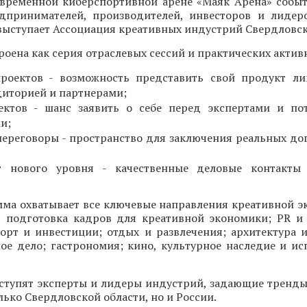
современной киберспортивной арене «Маяк Арена» собы
дпринимателей, производителей, инвесторов и лидер
ыступает Ассоциация креативных индустрий Свердловск
оена как серия отраслевых сессий и практических актив
проектов - возможность представить свой продукт л
диторией и партнерами;
ектов - шанс заявить о себе перед экспертами и по
и;
ереговоры - пространство для заключения реальных до
г нового уровня - качественные деловые контакты 
мма охватывает все ключевые направления креативной э
, подготовка кадров для креативной экономики; PR и 
орт и инвестиции; отдых и развлечения; архитектура и
ое дело; гастрономия; кино, культурное наследие и ис
ступят эксперты и лидеры индустрий, задающие тренды
лько Свердловской области, но и России.