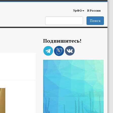
УрФО
В России
Поиск
Подпишитесь!