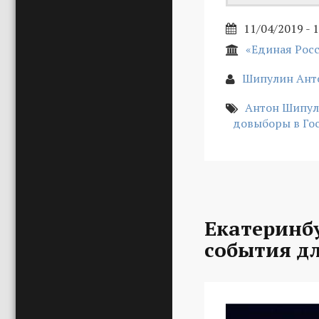
11/04/2019 - 
«Единая Рос
Шипулин Ант
Антон Шипу
довыборы в Го
Екатеринбу
события д