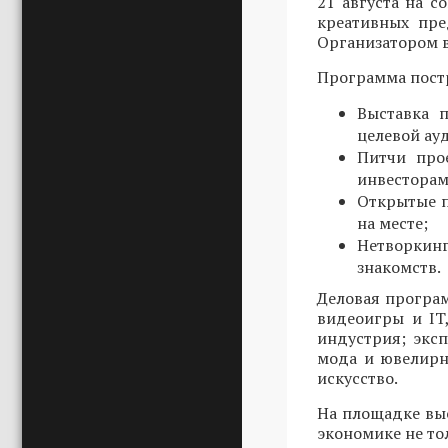
21 августа на 
креативных пре
Организатором в
Программа постр
Выставка 
целевой ау
Питчи про
инвесторам
Открытые п
на месте;
Нетворкин
знакомств.
Деловая програ
видеоигры и IT
индустрия; эксп
мода и ювелирн
искусство.
На площадке вы
экономике не то