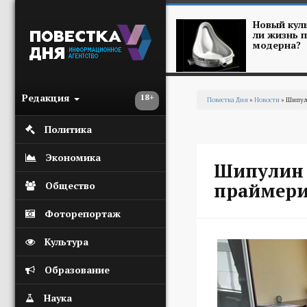
Перейти к основному содержанию
Новый куль
ли жизнь п
модерна?
Редакция
18+
Повестка Дня
»
Новости
» Шипули
Вы здесь
Политика
Экономика
Шипулин 
праймери
Общество
Фоторепортаж
Культура
Образование
Наука