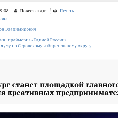
19:08
Повестка дня
Печать
сия»
он Владимирович
лин
праймериз «Единой России»
сдуму по Серовскому избирательному округу
рг станет площадкой главного
ля креативных предпринимате