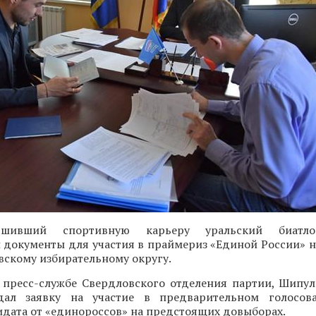
ршивший спортивную карьеру уральский биат
 документы для участия в праймериз «Единой России» н
вскому избирательному округу.
 пресс-службе Свердловского отделения партии, Шипу
дал заявку на участие в предварительном голосова
дата от «единороссов» на предстоящих довыборах.