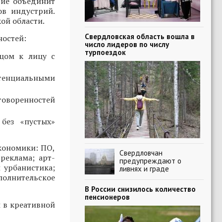
тие объединит
ов индустрий.
ой области.
Свердловская область вошла в
ностей:
число лидеров по числу
турпоездок
ицом к лицу с
тенциальными
говоренностей
без «пустых»
кономики: ПО,
Свердловчан
реклама; арт-
предупреждают о
 урбанистика;
ливнях и граде
полнительское
В России снизилось количество
пенсионеров
 в креативной