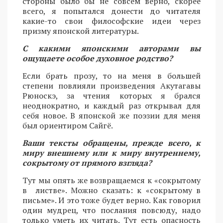
стороны было бы не совсем верно, скорее
всего, я попытался донести до читателя
какие-то свои философские идеи через
призму японской литературы.
С какими японскими авторами вы
ощущаете особое духовное родство?
Если брать прозу, то на меня в большей
степени повлияли произведения Акутагавы
Рюноскэ, за чтения которых я брался
неоднократно, и каждый раз открывал для
себя новое. В японской же поэзии для меня
был ориентиром Сайгё.
Ваши тексты обращены, прежде всего, к
миру внешнему или к миру внутреннему,
сокрытому от прямого взгляда?
Тут мы опять же возвращаемся к «сокрытому
в листве». Можно сказать: к «сокрытому в
письме». И это тоже будет верно. Как говорил
один мудрец, что послания повсюду, надо
только уметь их читать. Тут есть опасность