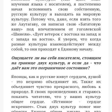
изучения языка с носителем), я постепенно
начал вспоминать свою собственную,
русскую культуру и выходить на мировую
культуру. Потому что, даже, если взять того
же Акутагаву, он написал свою «Бататовую
кашу» под впечатлением от гоголевской
«Шинели». «Дует ветерок с востока на запад и
с запада на восток». Я уверен, что когда
разные культуры взаимодействуют между
собой, то они приходят к Единому началу.
Ощущаете ли вы себя писателем, стоящим
на границе двух культур, и если да - что
даёт вам это пограничное состояние?
Японцы, как и русские живут сердцем, душой
- это незримо объединяет их. Также их
объединяет чувство прекрасного, любовь к
природе. В своих произведениях я стараюсь
показать читателю, что у наших культур
общее сердце. «Истинное - сердце
искреннее». Стык двух культур помог мне
обрести Единое общее начало, то что