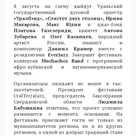
8 августа на сцену выйдут Уральский
государственный духовой оркестр
«Уралбэнд», «Секстет двух столиц», Ирина
Макарова, Макс Юдин
и джаз-бэнд
Платона Газелериди
, квинтет
Антона
Зубарева
и
Олег Казанцев
, народный
артист России, пианист и
композитор
Даниил Крамер
вместе с
резидентами
EverJazz
. Завершит фестиваль
коллектив
Muchachos Band
с программой
афро-кубинской и латиноамериканской
музыки.
Организаторы ожидают не менее 4 тыс.
посетителей. Президент фестиваля
UralTerraJazz, председатель Заксобрания
Свердловской области
Людмила
Бабушкина
отметила, что проект успешно
развивается с момента основания. На
фестиваль приезжают гости не только из
муниципалитетов региона, но и из других
регионов, а одной из добрых традиций стала