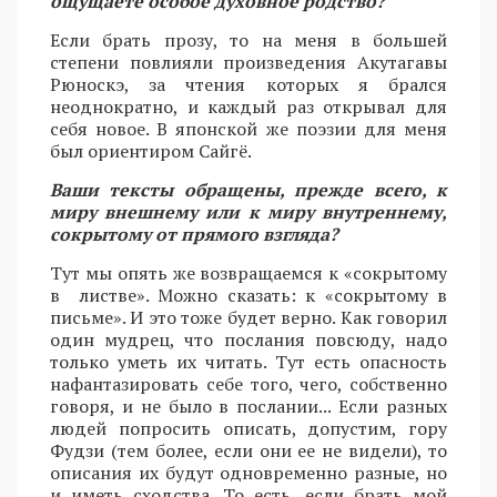
ощущаете особое духовное родство?
Если брать прозу, то на меня в большей
степени повлияли произведения Акутагавы
Рюноскэ, за чтения которых я брался
неоднократно, и каждый раз открывал для
себя новое. В японской же поэзии для меня
был ориентиром Сайгё.
Ваши тексты обращены, прежде всего, к
миру внешнему или к миру внутреннему,
сокрытому от прямого взгляда?
Тут мы опять же возвращаемся к «сокрытому
в листве». Можно сказать: к «сокрытому в
письме». И это тоже будет верно. Как говорил
один мудрец, что послания повсюду, надо
только уметь их читать. Тут есть опасность
нафантазировать себе того, чего, собственно
говоря, и не было в послании... Если разных
людей попросить описать, допустим, гору
Фудзи (тем более, если они ее не видели), то
описания их будут одновременно разные, но
и иметь сходства. То есть, если брать мой