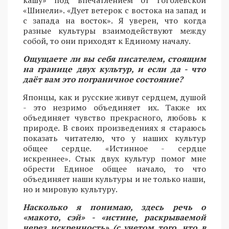
«Шинели». «Дует ветерок с востока на запад и
с запада на восток». Я уверен, что когда
разные культуры взаимодействуют между
собой, то они приходят к Единому началу.
Ощущаете ли вы себя писателем, стоящим
на границе двух культур, и если да - что
даёт вам это пограничное состояние?
Японцы, как и русские живут сердцем, душой
- это незримо объединяет их. Также их
объединяет чувство прекрасного, любовь к
природе. В своих произведениях я стараюсь
показать читателю, что у наших культур
общее сердце. «Истинное - сердце
искреннее». Стык двух культур помог мне
обрести Единое общее начало, то что
объединяет наши культуры и не только наши,
но и мировую культуру.
Насколько я понимаю, здесь речь о
«макото, сэй» - «истине, раскрываемой
через искренность» (с учетом того, что в