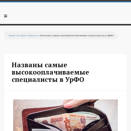
Перейти к основному содержанию
Мобильное
меню
Повестка Дня
»
Новости
» Названы самые высокооплачиваемые специалисты в УрФО
Вы здесь
Названы самые
высокооплачиваемые
специалисты в УрФО