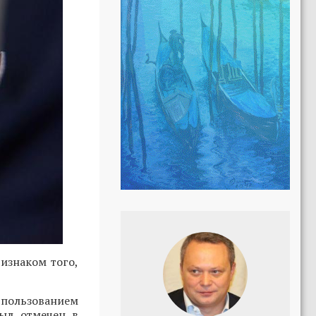
изнаком того,
спользованием
ыл отмечен в