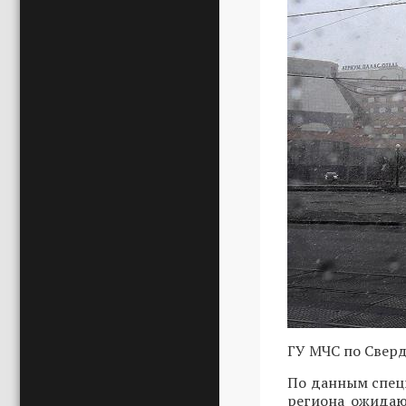
ГУ МЧС по Свер
По данным специ
региона ожидаю