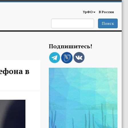
УрФО
В России
Поиск
Подпишитесь!
ефона в