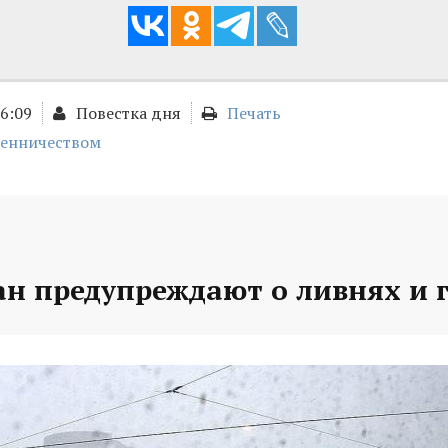
16:09
Повестка дня
Печать
шенничеством
ан предупреждают о ливнях и 