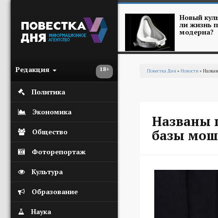
Перейти к основному содержанию
Новый куль
ли жизнь п
модерна?
Редакция
18+
Повестка Дня
»
Новости
» Назван
Вы здесь
Политика
Экономика
Названы 
базы мош
Общество
Фоторепортаж
Культура
Образование
Наука