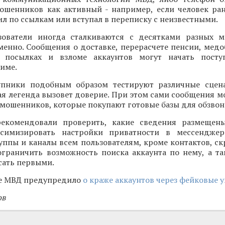
ошенников как активный - например, если человек ран
ил по ссылкам или вступал в переписку с неизвестными.
ователи иногда сталкиваются с десятками разных м
енно. Сообщения о доставке, перерасчете пенсии, медо
, посылках и взломе аккаунтов могут начать посту
име.
упники подобным образом тестируют различные сцен
ая легенда вызовет доверие. При этом сами сообщения м
 мошенников, которые покупают готовые базы для обзвон
екомендовали проверить, какие сведения размещен
симизировать настройки приватности в мессенджера
уппы и каналы всем пользователям, кроме контактов, с
ограничить возможность поиска аккаунта по нему, а та
сать первыми.
е МВД предупредило
о краже аккаунтов через фейковые 
ов