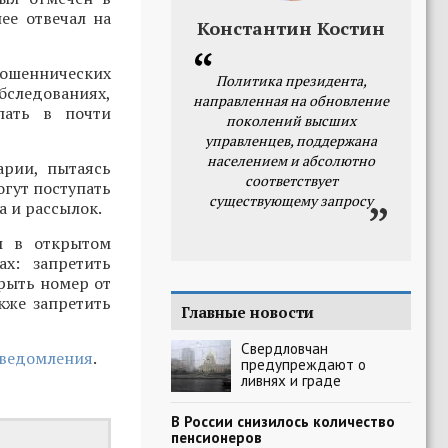
ее отвечал на
Константин Костин
ошеннических
Политика президента,
бследованиях,
направленная на обновление
пать в почти
поколений высших
управленцев, поддержана
населением и абсолютно
арии, пытаясь
соответствует
огут поступать
существующему запросу
а и рассылок.
ы в открытом
х: запретить
крыть номер от
кже запретить
Главные новости
Свердловчан
уведомления
.
предупреждают о
ливнях и граде
В России снизилось количество
пенсионеров