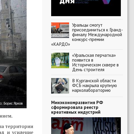
Уральцы смогут
присоединиться к Гранд-
финалу Международной
конкурс-премии
«КАРДО»
«Уральская перчатка»
появится в
Историческом сквере в
День строителя
В Курганской области
ФСБ накрыла крупную
нарколабораторию
Минэкономразвития РФ
сформировала реестр
креативных индустрий
нием.
 на территории
ад и усиление