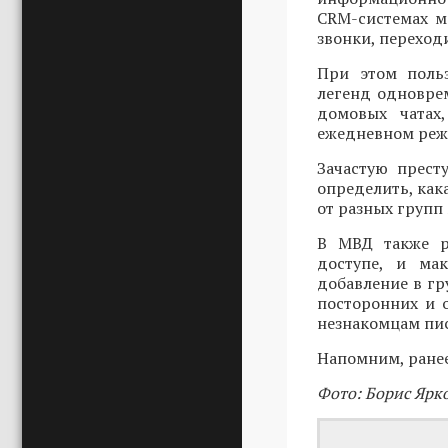
CRM-системах м
звонки, переход
При этом польз
легенд одноврем
домовых чатах
ежедневном реж
Зачастую прест
определить, как
от разных групп
В МВД также р
доступе, и мак
добавление в гр
посторонних и 
незнакомцам пи
Напомним, ране
Фото: Борис Ярк