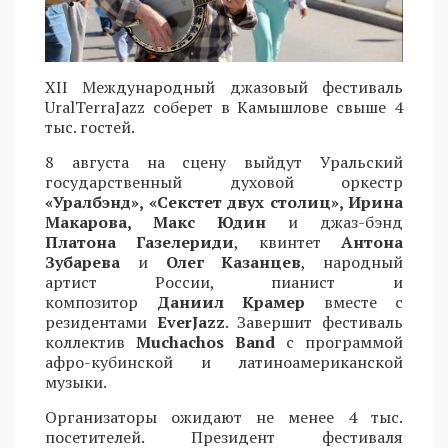
XII Международный джазовый фестиваль
UralTerraJazz соберет в Камышлове свыше 4
тыс. гостей.
8 августа на сцену выйдут Уральский
государственный духовой оркестр
«Уралбэнд», «Секстет двух столиц», Ирина
Макарова, Макс Юдин
и джаз-бэнд
Платона Газелериди
, квинтет
Антона
Зубарева
и
Олег Казанцев
, народный
артист России, пианист и
композитор
Даниил Крамер
вместе с
резидентами
EverJazz
. Завершит фестиваль
коллектив
Muchachos Band
с программой
афро-кубинской и латиноамериканской
музыки.
Организаторы ожидают не менее 4 тыс.
посетителей. Президент фестиваля