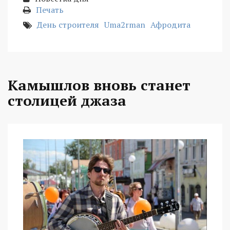
Печать
День строителя
Uma2rman
Афродита
Камышлов вновь станет
столицей джаза