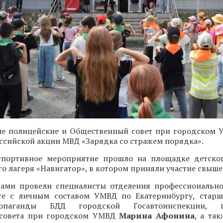
ие полицейские и Общественный совет при городском
оссийской акции МВД «Зарядка со стражем порядка».
портивное мероприятие прошло на площадке детског
о лагеря «Навигатор», в котором приняли участие свыше 
тами провели специалисты отделения профессиональн
те с личным составом УМВД по Екатеринбургу, стар
опаганды БДД городской Госавтоинспекции, пр
 совета при городском УМВД
Марина Афонина
, а та