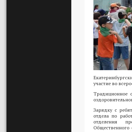
Екатеринбургск
участие во всер
Традиционное с
оздоровительног
Зарядку с ребя
отдела по рабо
отделения пр
Общественного