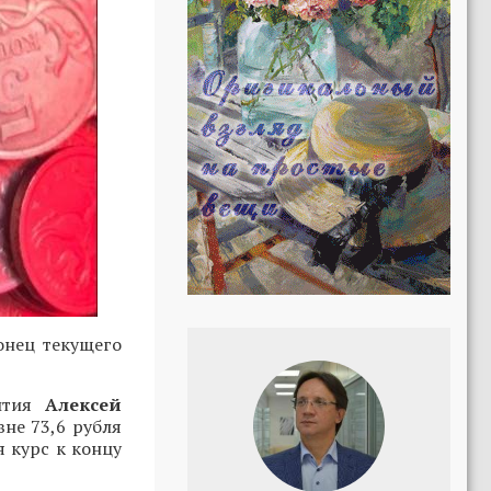
онец текущего
вития
Алексей
не 73,6 рубля
я курс к концу