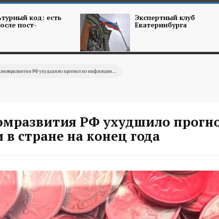
турный код: есть
Экспертный клуб
осле пост-
Екатеринбурга
ономразвития РФ ухудшило прогноз по инфляции...
мразвития РФ ухудшило прогно
в стране на конец года