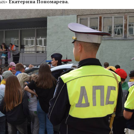
вых»
Екатерина Пономарева
.