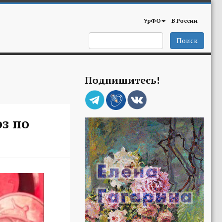
УрФО
В России
Поиск
Подпишитесь!
з по