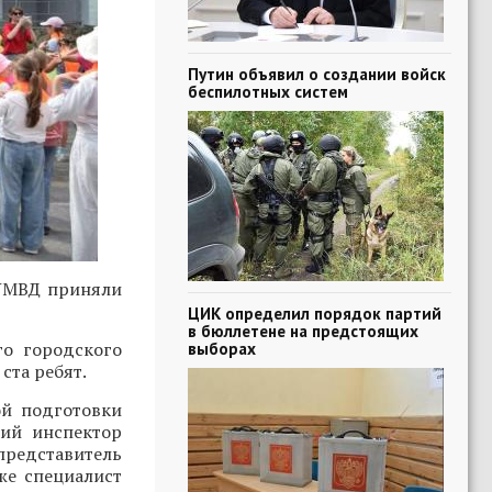
Путин объявил о создании войск
беспилотных систем
 УМВД приняли
ЦИК определил порядок партий
в бюллетене на предстоящих
о городского
выборах
ста ребят.
ой подготовки
ший инспектор
едставитель
кже специалист