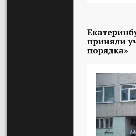
Екатеринб
приняли уч
порядка»