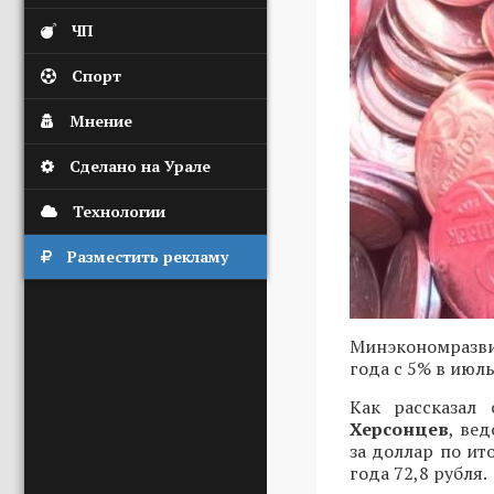
ЧП
Спорт
Мнение
Сделано на Урале
Технологии
Разместить рекламу
Минэкономразви
года с 5% в июл
Как рассказал 
Херсонцев
, ве
за доллар по ит
года 72,8 рубля.