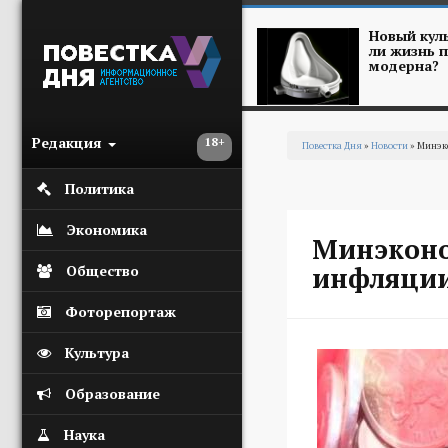
Перейти к основному содержанию
Новый куль
ли жизнь п
модерна?
Редакция
18+
Повестка Дня
»
Новости
» Минэк
Вы здесь
Политика
Экономика
Минэконо
инфляции 
Общество
Фоторепортаж
Культура
Образование
Наука