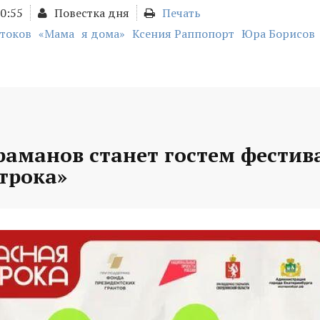
20:55
Повестка дня
Печать
токов
«Мама
я дома»
Ксения Раппопорт
Юра Борисов
раманов станет гостем фестив
трока»