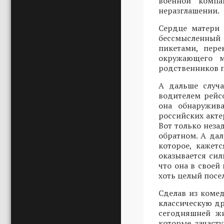
военной компа
неразглашении.
Сердце матери 
бессмысленный 
пикетами, пере
окружающего м
родственников 
А дальше случа
водителем рейс
она обнаружив
российских акт
Вот только незад
обратном. А да
которое, кажет
оказывается сил
что она в своей
хоть целый посел
Сделав из коме
классическую др
сегодняшней жи
которые зачаст