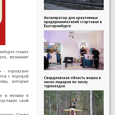
Акселератор для креативных
предпринимателей стартовал в
Екатеринбурге
нбурге станет
део, музыкант
» - городское
тся с чередой
Свердловская область вошла в
илы, которые
число лидеров по числу
турпоездок
ру и музыку в
едставит свой
вгуста. Среди