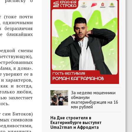
ь расписку о
т (тоже почти
и, одиночными
 безразличия
же ближайших
редной смены
ветствующую),
стребованных
Мама, я дома».
е уверяют ее в
и характеров,
как и всегда,
только любви,
За неделю мошенники
тью захлестнет
обманули
екатеринбуржцев на 16
ось.
млн рублей
 сам Битоков)
На Дне строителя в
емых символов
Екатеринбурге выступят
едливостями,
Uma2rman и Афродита
го идеалиста,