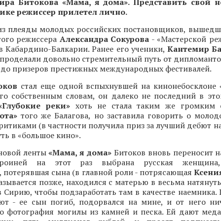
ра Битокова «Мама, я дома». Представить свой
ике режиссер прилетел лично.
 из плеяды молодых российских постановщиков, вышедш
того режиссера
Александра Сокурова
- «Мастерской ре
в Кабардино-Балкарии. Ранее его ученики,
Кантемир Ба
е проделали довольно стремительный путь от дипломанто
 до призеров престижных международных фестивалей.
оков
стал еще одной вспыхнувшей на кинонебосклоне 
его собственным словам, он далеко не последний в это
«Глубокие реки»
хоть не стала таким же громким 
ота»
того же Балагова, но заставила говорить о молод
ритиками (в частности получила приз за лучший дебют н
уть в «большое кино».
 новой ленты
«Мама, я дома»
Битоков вновь переносит н
ероиней на этот раз выбрана русская женщина,
, потерявшая сына (в главной роли - потрясающая
Ксени
казывается позже, находился с матерью в весьма натяну
в Сирию, чтобы подзаработать там в качестве наемника.
ют - ее сын погиб, подорвался на мине, и от него ни
ко фотография могилы из камней и песка. Ей дают меда