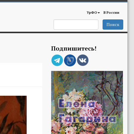
УрФО
В России
Поиск
Подпишитесь!