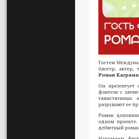
Гостем Междунар
блогер, актер,
Роман Каграма
Он презентует 
фэнтези с элеме
таинственных 
разрушают ее пр
Роман дополнил
одном проекте.
дебютный роман 
Напомним, фест