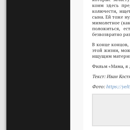
коим здесь пре
колючести, ище
сына. Ей тоже н
мимолетное (как
положиться, ес
безвозвратно ра
В конце концов,
этой жизни, мож
ищущим материнс
Фильм «Мама, я 
Текст: Иван Кост
Фото:
https://yelt