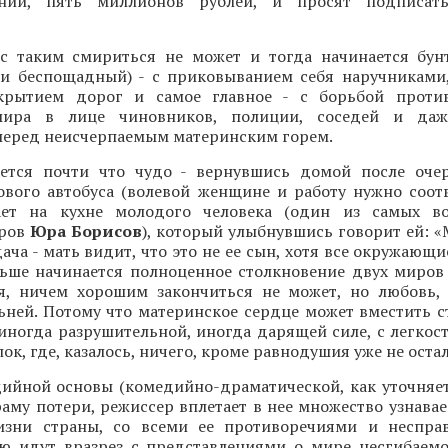
нии, пять миллионов рублей, и просят подписат
с таким смириться не может и тогда начинается бун
и беспощадный) - с приковыванием себя наручникам
крытием дорог и самое главное - с борьбой против
ира в лице чиновников, полиции, соседей и да
перед неисчерпаемым материнским горем.
ется почти что чудо - вернувшись домой после оче
ового автобуса (волевой женщине и работу нужно соот
ает на кухне молодого человека (один из самых во
еров
Юра Борисов
), который улыбнувшись говорит ей: «
ача - мать видит, что это не ее сын, хотя все окружающи
льше начинается полноценное столкновение двух миров 
ся, ничем хорошим закончиться не может, но любовь, 
ьней. Потому что материнское сердце может вместить с
 иногда разрушительной, иногда дарящей силе, с легкос
ок, где, казалось, ничего, кроме равнодушия уже не остал
дийной основы (комедийно-драматической, как уточняет
аму потери, режиссер вплетает в нее множество узнава
зни страны, со всеми ее противоречиями и несправ
ую идут вразрез с представлениями о мире несгибаемо