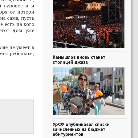
й суровости и
оря от потери
на сама, пусть
е есть на кого
этот дом уже
ьше не умеет в
мся ребенком,
Камышлов вновь станет
столицей джаза
УрФУ опубликовал списки
зачисленных на бюджет
абитуриентов