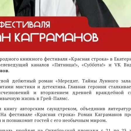
одного книжного фестиваля «Красная строка» в Екатери
 телеведущий каналов «Пятница!», «Суббота!» и VK Ви
нов
.
свой дебютный роман «Мередит. Тайны Лунного зала
нтами мистики и детектива. Главная героиня сталкивае
исчезновений и вторжением древней враждебной с
ивычную жизнь в Грей-Палмс.
 книгу авторским саундтреком, объединив литерату
 На фестивале «Красная строка» Роман Каграманов пр
и познакомит гостей с его необычным миром.
иваль пройдет на Октябрьской площади с 21 по 23 а