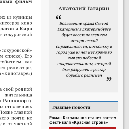
 новый фильм
Анатолий Гагарин
их из кузницы
жиссеров кино
Возведение храма Святой
лагов
и
Кира
Екатерины в Екатеринбурге
в сокуровской
будет восстановлением
исторической
справедливости, поскольку в
«сокуровской»
город уже 87 лет нет храма во
м списке). Его
имя его небесной
событием как
покровительницы, который
ом режиссере,
был разрушен в разгар
а «Кинотавре»)
борьбы с религией
а свой родной
 жительница
я Раппопорт
).
тых отношениях
Главные новости
 Позже главной
чего почти не
Роман Каграманов станет гостем
фестиваля «Красная строка»
ли от частной