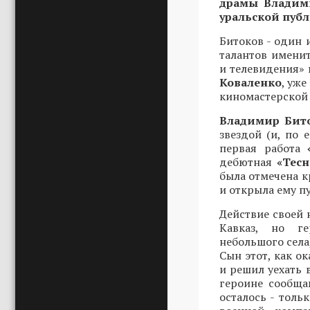
драмы Владими
уральской публ
Битоков - один
талантов имени
и телевидения» 
Коваленко
, уж
киномастерской
Владимир Бит
звездой (и, по 
первая работа
дебютная
«Тесн
была отмечена к
и открыла ему п
Действие своей
Кавказ, но г
небольшого села
Сын этот, как о
и решил уехать 
героине сообща
осталось - толь