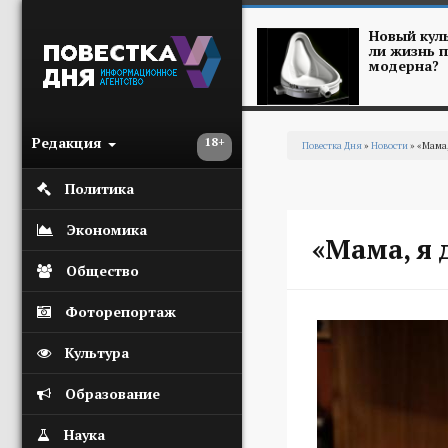
Перейти к основному содержанию
Новый куль
ли жизнь п
модерна?
Редакция
18+
Повестка Дня
»
Новости
» «Мама,
Вы здесь
Политика
Экономика
«Мама, я 
Общество
Фоторепортаж
Культура
Образование
Наука