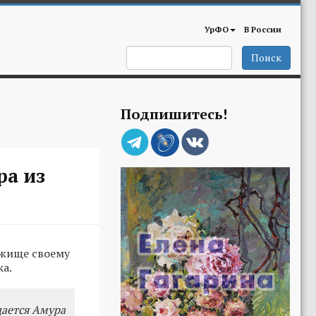
УрФО
В России
Поиск
Подпишитесь!
ра из
ежище своему
ка.
ается Амура