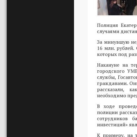
Полиция Екатер
случаями диста
За минувшую не
16 млн. рублей.
которых под ра
Накануне на т
городского УМВ
службы, Госавт
гражданами. Он
рассказали, к
необходимо пред
В ходе провед
полиции расска
сотрудников б
инвестиций» явл
К примеру, на 