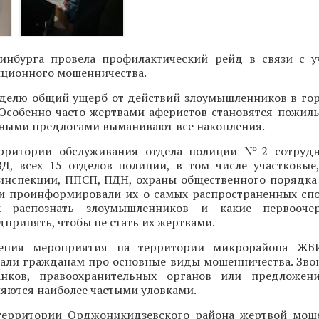
инбурга провела профилактический рейд в связи с 
нционного мошенничества.
делю общий ущерб от действий злоумышленников в го
 Особенно часто жертвами аферистов становятся пожилы
зными предлогами выманивают все накопления.
ерритории обслуживания отдела полиции №2 сотрудн
Д, всех 15 отделов полиции, в том числе участковые
оинспекции, ППСП, ПДН, охраны общественного порядка
и проинформировали их о самых распространенных спо
ак распознать злоумышленников и какие первооч
принять, чтобы не стать их жертвами.
ения мероприятия на территории микрорайона ЖБ
зали гражданам про основные виды мошенничества. Зво
анков, правоохранительных органов или предложен
яются наиболее частыми уловками.
территории Орджоникидзевского района жертвой мош