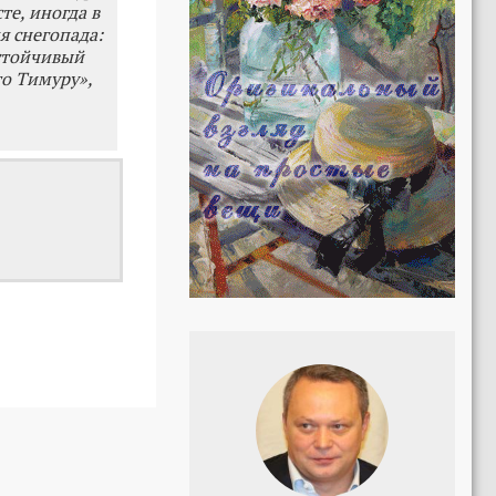
те, иногда в
я снегопада:
астойчивый
то Тимуру»,