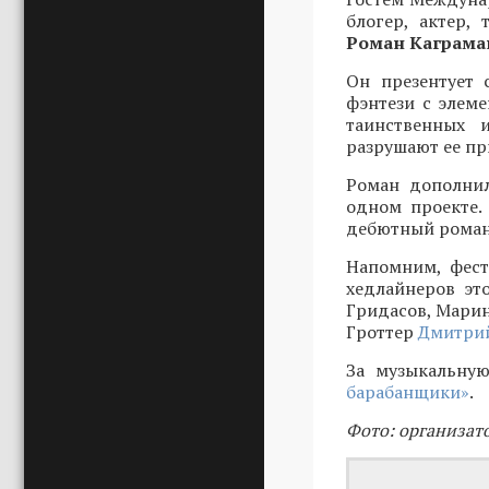
блогер, актер,
Роман Каграма
Он презентует 
фэнтези с элеме
таинственных 
разрушают ее пр
Роман дополнил
одном проекте.
дебютный роман 
Напомним, фест
хедлайнеров эт
Гридасов, Марин
Гроттер
Дмитрий
За музыкальную
барабанщики»
.
Фото: организат