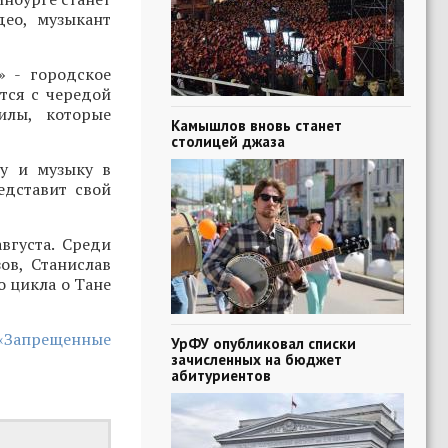
део, музыкант
» - городское
тся с чередой
илы, которые
Камышлов вновь станет
столицей джаза
ру и музыку в
едставит свой
вгуста. Среди
ов, Станислав
о цикла о Тане
 «Запрещенные
УрФУ опубликовал списки
зачисленных на бюджет
абитуриентов