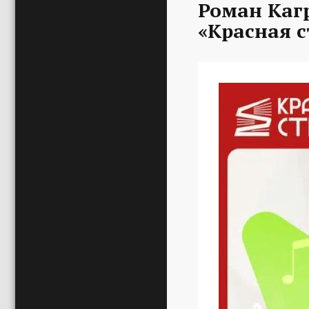
Роман Каг
«Красная с