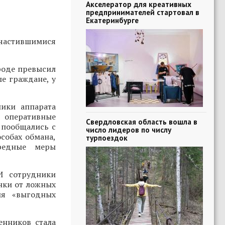
Акселератор для креативных
предпринимателей стартовал в
Екатеринбурге
участившимися
роде превысил
е граждане, у
ики аппарата
, оперативные
Свердловская область вошла в
 пообщались с
число лидеров по числу
собах обмана,
турпоездок
ередные меры
И сотрудники
нки от ложных
ия «выгодных
енников стала