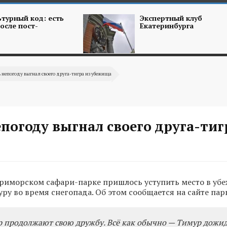
турный код: есть
Экспертный клуб
осле пост-
Екатеринбурга
в непогоду выгнал своего друга-тигра из убежища
епогоду выгнал своего друга-тиг
риморском сафари-парке пришлось уступить место в уб
ру во время снегопада. Об этом сообщается на сайте пар
 продолжают свою дружбу. Всё как обычно — Тимур дожид