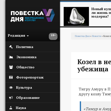
Перейти к основному содержанию
Новый куль
ли жизнь п
модерна?
Редакция
18+
Повестка Дня
»
Новости
» Козел 
Вы здесь
Политика
Экономика
Козел в н
убежища
Общество
Фоторепортаж
Культура
Тигру Амуру в П
другу козлу Тиму
Образование
Наука
«Тимур и Амур