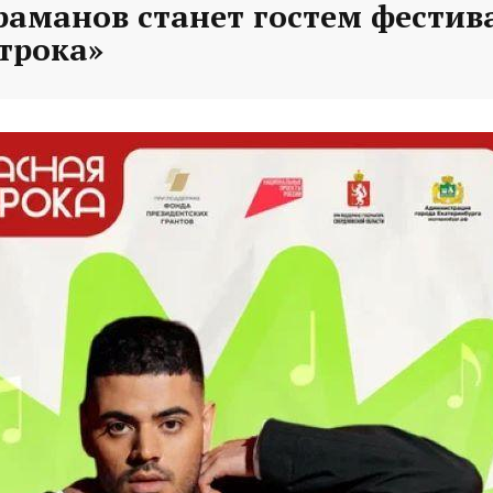
раманов станет гостем фестив
трока»