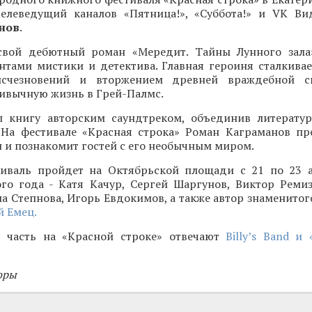
 телеведущий каналов «Пятница!», «Суббота!» и VK Ви
нов
.
свой дебютный роман «Мередит. Тайны Лунного зала
нтами мистики и детектива. Главная героиня сталкивае
исчезновений и вторжением древней враждебной с
ивычную жизнь в Грей-Палмс.
 книгу авторским саундтреком, объединив литерату
 На фестивале «Красная строка» Роман Каграманов пр
и познакомит гостей с его необычным миром.
иваль пройдет на Октябрьской площади с 21 по 23 а
ого года - Катя Качур, Сергей Шаргунов, Виктор Ремиз
а Степнова, Игорь Евдокимов, а также автор знаменитог
 Емец.
 часть на «Красной строке» отвечают
Billy’s Band и
оры