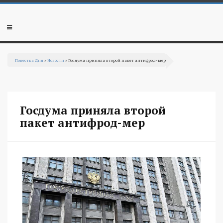
Перейти к основному содержанию
Мобильное
меню
Повестка Дня
»
Новости
» Госдума приняла второй пакет антифрод-мер
Вы здесь
Госдума приняла второй
пакет антифрод-мер