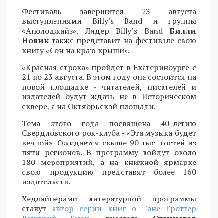
Фестиваль завершится 23 августа
выступлениями Billy’s Band и группы
«Аполоджайз». Лидер Billy’s Band
Билли
Новик
также представит на фестивале свою
книгу «Сон на краю крыши».
«Красная строка» пройдет в Екатеринбурге с
21 по 23 августа. В этом году она состоится на
новой площадке - читателей, писателей и
издателей будут ждать не в Историческом
сквере, а на Октябрьской площади.
Тема этого года посвящена 40-летию
Свердловского рок-клуба - «Эта музыка будет
вечной». Ожидается свыше 90 тыс. гостей из
пяти регионов. В программу войдут около
180 мероприятий, а на книжной ярмарке
свою продукцию представят более 160
издательств.
Хедлайнерами литературной программы
станут
автор серии книг о Тане Гроттер
Дмитрий Емец
, писатель
Станислав