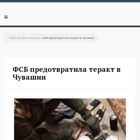
Перейти к основному содержанию
Мобильное
меню
Повестка Дня
»
Новости
» ФСБ предотвратила теракт в Чувашии
Вы здесь
ФСБ предотвратила теракт в
Чувашии