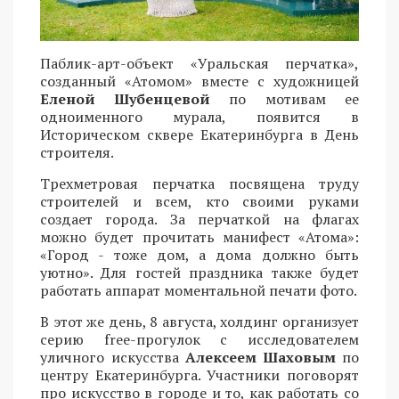
Паблик-арт-объект «Уральская перчатка»,
созданный «Атомом» вместе с художницей
Еленой Шубенцевой
по мотивам ее
одноименного мурала, появится в
Историческом сквере Екатеринбурга в День
строителя.
Трехметровая перчатка посвящена труду
строителей и всем, кто своими руками
создает города. За перчаткой на флагах
можно будет прочитать манифест «Атома»:
«Город - тоже дом, а дома должно быть
уютно». Для гостей праздника также будет
работать аппарат моментальной печати фото.
В этот же день, 8 августа, холдинг организует
серию free-прогулок с исследователем
уличного искусства
Алексеем Шаховым
по
центру Екатеринбурга. Участники поговорят
про искусство в городе и то, как работать со