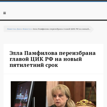
Перейти к основному содержанию
Мобильное
меню
Повестка Дня
»
Новости
» Элла Памфилова переизбрана главой ЦИК РФ на новый...
Вы здесь
Элла Памфилова переизбрана
главой ЦИК РФ на новый
пятилетний срок