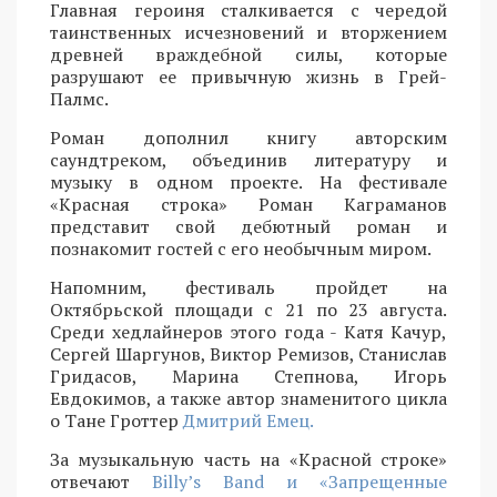
Главная героиня сталкивается с чередой
таинственных исчезновений и вторжением
древней враждебной силы, которые
разрушают ее привычную жизнь в Грей-
Палмс.
Роман дополнил книгу авторским
саундтреком, объединив литературу и
музыку в одном проекте. На фестивале
«Красная строка» Роман Каграманов
представит свой дебютный роман и
познакомит гостей с его необычным миром.
Напомним, фестиваль пройдет на
Октябрьской площади с 21 по 23 августа.
Среди хедлайнеров этого года - Катя Качур,
Сергей Шаргунов, Виктор Ремизов, Станислав
Гридасов, Марина Степнова, Игорь
Евдокимов, а также автор знаменитого цикла
о Тане Гроттер
Дмитрий Емец.
За музыкальную часть на «Красной строке»
отвечают
Billy’s Band и «Запрещенные