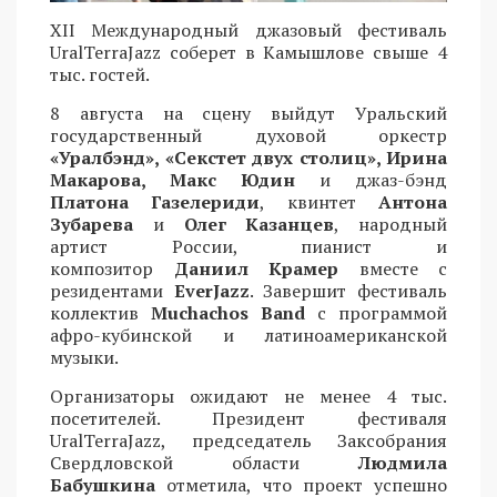
XII Международный джазовый фестиваль
UralTerraJazz соберет в Камышлове свыше 4
тыс. гостей.
8 августа на сцену выйдут Уральский
государственный духовой оркестр
«Уралбэнд», «Секстет двух столиц», Ирина
Макарова, Макс Юдин
и джаз-бэнд
Платона Газелериди
, квинтет
Антона
Зубарева
и
Олег Казанцев
, народный
артист России, пианист и
композитор
Даниил Крамер
вместе с
резидентами
EverJazz
. Завершит фестиваль
коллектив
Muchachos Band
с программой
афро-кубинской и латиноамериканской
музыки.
Организаторы ожидают не менее 4 тыс.
посетителей. Президент фестиваля
UralTerraJazz, председатель Заксобрания
Свердловской области
Людмила
Бабушкина
отметила, что проект успешно