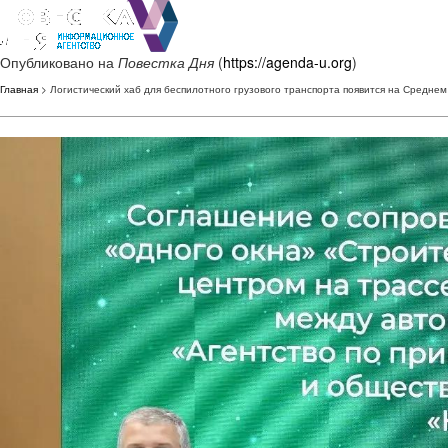
Опубликовано на
Повестка Дня
(
https://agenda-u.org
)
Главная
> Логистический хаб для беспилотного грузового транспорта появится на Средне