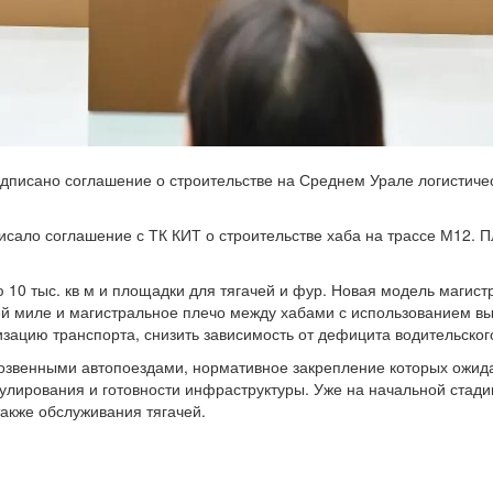
сано соглашение о строительстве на Среднем Урале логистическ
исало соглашение с ТК КИТ о строительстве хаба на трассе М12. 
10 тыс. кв м и площадки для тягачей и фур. Новая модель магист
ней миле и магистральное плечо между хабами с использованием в
зацию транспорта, снизить зависимость от дефицита водительского
гозвенными автопоездами, нормативное закрепление которых ожид
гулирования и готовности инфраструктуры. Уже на начальной стад
также обслуживания тягачей.