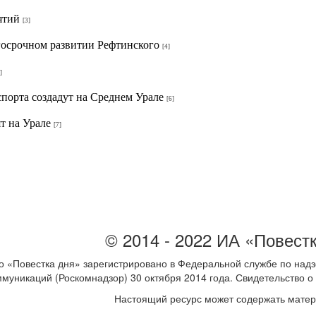
ятий
[3]
госрочном развитии Рефтинского
[4]
]
порта создадут на Среднем Урале
[6]
т на Урале
[7]
© 2014 - 2022 ИА «Повест
 «Повестка дня» зарегистрировано в Федеральной службе по надз
ммуникаций (Роскомнадзор) 30 октября 2014 года. Свидетельство
Настоящий ресурс может содержать мате