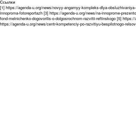
Ссылки
[1] https://agenda-u.org/news/novyy-angarnyy-kompleks-dlya-obsluzhivaniya-
innoproma-fotoreportazh
[3] https://agenda-u.org/news/na-innoprome-prezentov
fond-melnichenko-dogovorilis-o-dolgosrochnom-razvitii-reftinskogo
[5] https:
https://agenda-u.org/news/centr-kompetenciy-po-razvitiyu-bespilotnogo-relso