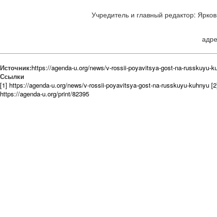
Учредитель и главный редактор: Ярков 
адре
Источник:
https://agenda-u.org/news/v-rossii-poyavitsya-gost-na-russkuyu-
Ссылки
[1] https://agenda-u.org/news/v-rossii-poyavitsya-gost-na-russkuyu-kuhnyu
[2
https://agenda-u.org/print/82395