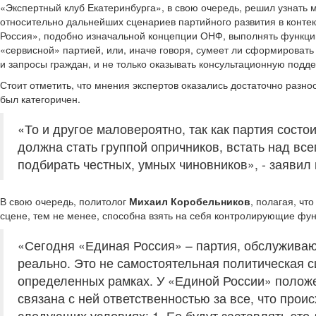
«Экспертный клуб Екатеринбурга», в свою очередь, решил узнать 
относительно дальнейших сценариев партийного развития в контек
Россия», подобно изначальной концепции ОНФ, выполнять функцию 
«сервисной» партией, или, иначе говоря, сумеет ли сформироват
и запросы граждан, и не только оказывать консультационную подд
Стоит отметить, что мнения экспертов оказались достаточно разн
был категоричен.
«То и другое маловероятно, так как партия состои
должна стать группой опричников, встать над все
подбирать честных, умных чиновников», - заявил
В свою очередь, политолог
Михаил Коробельников
, полагая, чт
сцене, тем не менее, способна взять на себя контролирующие фун
«Сегодня «Единая Россия» – партия, обслужива
реально. Это не самостоятельная политическая с
определенных рамках. У «Единой России» положе
связана с ней ответственностью за все, что про
следующих условиях: 1. Ее будут заставлять это 