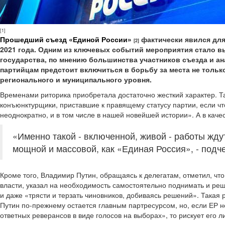
[1]
Прошедший съезд «Единой России»
фактически явился для
[2]
2021 года. Одним из ключевых событий мероприятия стало в
государства, по мнению большинства участников съезда и а
партийцам предстоит включиться в борьбу за места не тольк
регионального и муниципального уровня.
Временами риторика приобретала достаточно жесткий характер. Т
конъюнктурщики, приставшие к правящему статусу партии, если что,
неоднократно, и в том числе в нашей новейшей истории». А в кач
«Именно такой - включенной, живой - работы жду
мощной и массовой, как «Единая Россия», - подче
Кроме того, Владимир Путин, обращаясь к делегатам, отметил, ч
власти, указал на необходимость самостоятельно поднимать и ре
и даже «трясти и терзать чиновников, добиваясь решений». Такая
Путин по-прежнему остается главным партресурсом, но, если ЕР н
ответных реверансов в виде голосов на выборах», то рискует его л