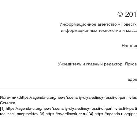
© 201
Информационное агентство «Повестка
информационных технологий и массов
Настоя
Учредитель и главный редактор: Ярков 
адре
Источник:
https://agenda-u.org/news/scenariy-dlya-edinoy-rossii-ot-partii-vlast
Ссылки
[1] https://agenda-u.org/news/scenariy-dlya-edinoy-rossii-ot-partii-vlasti-k-part
realizacii-nacproektov
[3] https://sverdlovsk.er.ru/
[4] https://agenda-u.org/pri