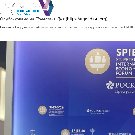
Опубликовано на
Повестка Дня
(
https://agenda-u.org
)
Главная
> Свердловская область заключила соглашения о сотрудничестве на полях ПМЭФ