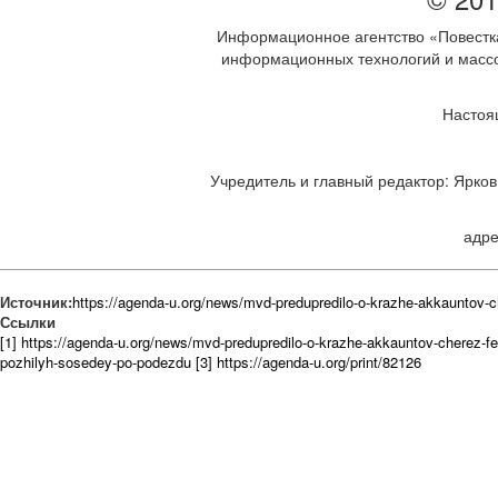
Информационное агентство «Повестка
информационных технологий и массов
Настоя
Учредитель и главный редактор: Ярков 
адре
Источник:
https://agenda-u.org/news/mvd-predupredilo-o-krazhe-akkauntov-
Ссылки
[1] https://agenda-u.org/news/mvd-predupredilo-o-krazhe-akkauntov-cherez-
pozhilyh-sosedey-po-podezdu
[3] https://agenda-u.org/print/82126