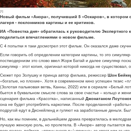
[1]
Новый фильм «Анора», получивший 5 «Оскаров», в котором 
лагеря - поклонников картины и ее критиков.
ИА «Повестка дня» обратилась к руководителю Экспертного 
поделиться впечатлениями о новом фильме.
С 4 попытки я таки досмотрел этот фильм. Он оказался даже скучн
Если говорить об определении категории картины, то это симулякр
постмодернизм это слово ввел Жорж Батай и далее симулякр поскак
симулякр - этот копия, оригинал которой никогда не существовал,
Сюжет про Золушку и принца автор фильма, режиссер
Шон Бейке
«богатые, но плохие». Хотя в современном кино успешен тезис «п
(Золотая пальмовая ветвь, Канны, 2022) или в сериале «Белый ло
бьется в буквальном смысле слова за свое счастье – кольцо и же
сценария фильма «Красотка», написанный
Джонатаном Лоутоно
она не будет употреблять наркотики. После проделанной «работы» 
подругой едут в Диснейленд и гуляют на заработанные деньги. Был
Но, как мы помним, в дальнейшем драма превратилась в мелодра
лучшую женскую роль, но пролетела. В «Аноре» автор пытается вы
попыталась поймать «птицу счастья»/«принца» за хвост или за что