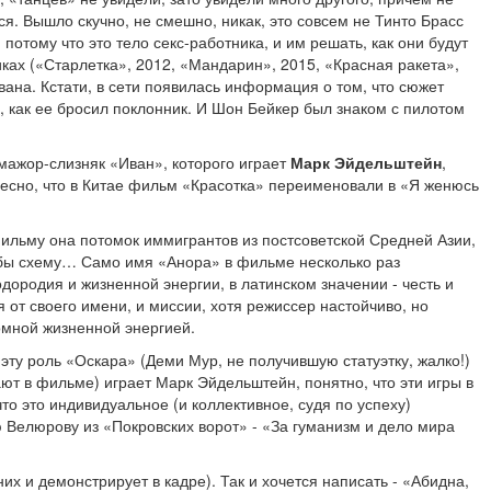
ся. Вышло скучно, не смешно, никак, это совсем не Тинто Брасс
отому что это тело секс-работника, и им решать, как они будут
иках («Старлетка», 2012, «Мандарин», 2015, «Красная ракета»,
ана. Кстати, в сети появилась информация о том, что сюжет
, как ее бросил поклонник. И Шон Бейкер был знаком с пилотом
 мажор-слизняк «Иван», которого играет
Марк Эйдельштейн
,
ересно, что в Китае фильм «Красотка» переименовали в «Я женюсь
 фильму она потомок иммигрантов из постсоветской Средней Азии,
о бы схему… Само имя «Анора» в фильме несколько раз
одородия и жизненной энергии, в латинском значении - честь и
 от своего имени, и миссии, хотя режиссер настойчиво, но
ромной жизненной энергией.
эту роль «Оскара» (Деми Мур, не получившую статуэтку, жалко!)
ют в фильме) играет Марк Эйдельштейн, понятно, что эти игры в
о это индивидуальное (и коллективное, судя по успеху)
Велюрову из «Покровских ворот» - «За гуманизм и дело мира
х и демонстрирует в кадре). Так и хочется написать - «Абидна,