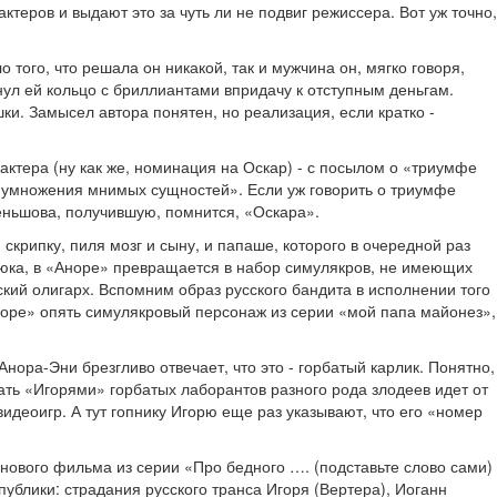
ров и выдают это за чуть ли не подвиг режиссера. Вот уж точно,
о того, что решала он никакой, так и мужчина он, мягко говоря,
ул ей кольцо с бриллиантами впридачу к отступным деньгам.
шки. Замысел автора понятен, но реализация, если кратко -
актера (ну как же, номинация на Оскар) - с посылом о «триумфе
«умножения мнимых сущностей». Если уж говорить о триумфе
еньшова, получившую, помнится, «Оскара».
крипку, пиля мозг и сыну, и папаше, которого в очередной раз
люка, в «Аноре» превращается в набор симулякров, не имеющих
кий олигарх. Вспомним образ русского бандита в исполнении того
норе» опять симулякровый персонаж из серии «мой папа майонез»,
Анора-Эни брезгливо отвечает, что это - горбатый карлик. Понятно,
вать «Игорями» горбатых лаборантов разного рода злодеев идет от
деоигр. А тут гопнику Игорю еще раз указывают, что его «номер
 нового фильма из серии «Про бедного …. (подставьте слово сами)
публики: страдания русского транса Игоря (Вертера), Иоганн