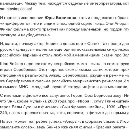
панимаеш». Между тем, находятся отдельные интерпретаторы, кото
sanctasimplicitas!
И гопник в исполнении
Юры Борисова
, хоть и продолжает образ 
«индифиренто», что и видим в последней сцене, когда Эни-Анора 
Финал фильма кто-то трактует как победу маленькой, но гордой пти
затянута и неубедительна.
И, кстати, почему актер Борисов до сих пор «Юра»? Так проще дл
русской культуры» является еще одним показательным симулякро
российской вариации столь любимой американцами сказки про Зол
Шон Бейкер перенес схему «еврейская мама - сын» на семью русск
играет Серебряков. Этот перенос схемы «мама-сын», которая пре
отношения к реальности. Алкаш Серебрякова, ржущий в режиме «м
же Серебрякова в фильме российско-американского режиссера Иль
в смысле МНС - младший научный сотрудник (это я для молодежи, 
С именами в фильме все запутанно. Героя Юры Борисова зовут Игорь
что Эни, кроме мультика 2008 года про «Игоря», слугу Гликенштей
героя Белы Лугоши в фильмах «Сын Франкенштейна», 1939, «Призр
245, на телогреечке печать», хотя, впрочем, в фильме до тюрьмы 
Но вот, может, на гребне успеха «Аноры», в формате сиквела Иго
замолвите слово», ведь Бейкер уже снял фильм «Красная ракета» п