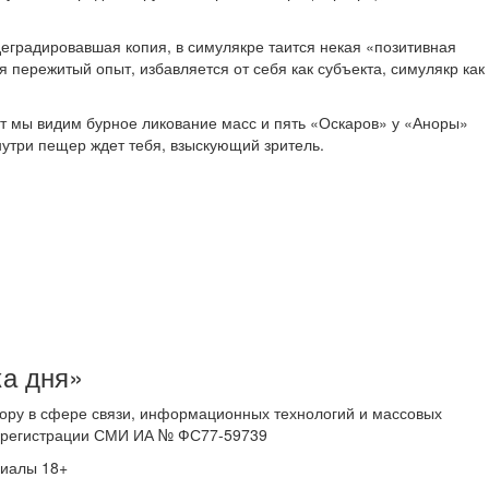
деградировавшая копия, в симулякре таится некая «позитивная
я пережитый опыт, избавляется от себя как субъекта, симулякр как
от мы видим бурное ликование масс и пять «Оскаров» у «Аноры»
нутри пещер ждет тебя, взыскующий зритель.
ка дня»
ору в сфере связи, информационных технологий и массовых
 о регистрации СМИ ИА № ФС77-59739
риалы 18+