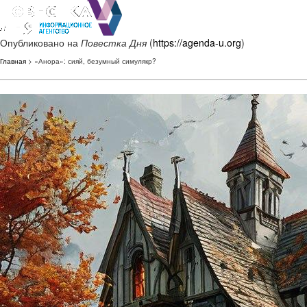
Опубликовано на
Повестка Дня
(
https://agenda-u.org
)
Главная
> «Анора»: сияй, безумный симулякр?