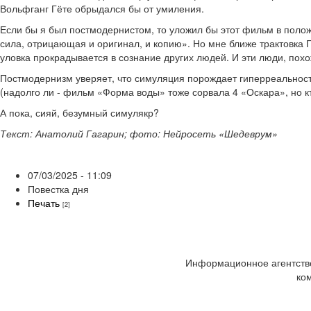
Вольфганг Гёте обрыдался бы от умиления.
Если бы я был постмодернистом, то уложил бы этот фильм в полож
сила, отрицающая и оригинал, и копию». Но мне ближе трактовка П
уловка прокрадывается в сознание других людей. И эти люди, похо
Постмодернизм уверяет, что симуляция порождает гиперреальность
(надолго ли - фильм «Форма воды» тоже сорвала 4 «Оскара», но к
А пока, сияй, безумный симулякр?
Текст: Анатолий Гагарин; фото: Нейросеть «Шедеврум»
07/03/2025 - 11:09
Повестка дня
Печать
[2]
Информационное агентство
ко