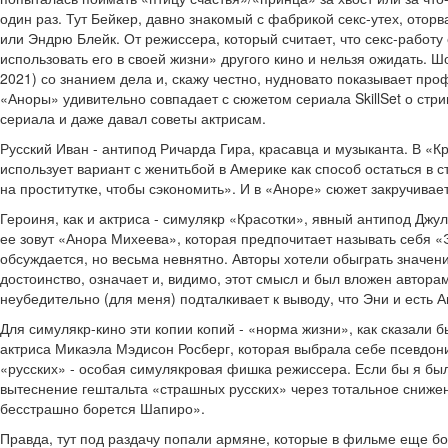
один раз. Тут Бейкер, давно знакомый с фабрикой секс-утех, оторв
или Эндрю Блейк. От режиссера, который считает, что секс-работу 
использовать его в своей жизни» другого кино и нельзя ожидать. 
2021) со знанием дела и, скажу честно, нудновато показывает пр
«Аноры» удивительно совпадает с сюжетом сериала SkillSet о стри
сериала и даже давал советы актрисам.
Русский Иван - антипод Ричарда Гира, красавца и музыканта. В «К
использует вариант с женитьбой в Америке как способ остаться в 
на проститутке, чтобы сэкономить». И в «Аноре» сюжет закручивае
Героиня, как и актриса - симулякр «Красотки», явный антипод Джул
ее зовут «Анора Михеева», которая предпочитает называть себя 
обсуждается, но весьма невнятно. Авторы хотели обыграть значени
достоинство, означает и, видимо, этот смысл и был вложен автора
неубедительно (для меня) подталкивает к выводу, что Эни и есть
Для симулякр-кино эти копии копий - «норма жизни», как сказали 
актриса Микаэла Мэдисон Росберг, которая выбрала себе псевдони
«русских» - особая симулякровая фишка режиссера. Если бы я был
вытеснение гештальта «страшных русских» через тотальное сниже
бесстрашно борется Шапиро».
Правда, тут под раздачу попали армяне, которые в фильме еще бол