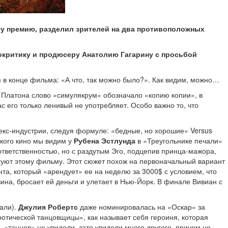
ту премию, разделил зрителей на два противоположных
окритику и продюсеру Анатолию Гагарину с просьбой
я в конце фильма: «А что, так можно было?». Как видим, можно…
У Платона слово «симулякрум» обозначало «копию копии», в
с его только ленивый не употребляет. Особо важно то, что
екс-индустрии, следуя формуле: «бедные, но хорошие» Versus
акого кино мы видим у
Рубена Эстлунда
в «Треугольнике печали»
тветственностью, но с раздутым Эго, подцепив принца-мажора,
люсуют этому фильму. Этот сюжет похож на первоначальный вариант
нта, который «арендует» ее на неделю за 3000$ с условием, что
ина, бросает ей деньги и улетает в Нью-Йорк. В финале Вивиан с
али).
Джулия Робертс
даже номинировалась на «Оскар» за
отической танцовщицы», как называет себя героиня, которая
 «танцев» не увидели, зато увидели много другого, причем не