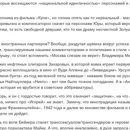
рые восхищаются «национальной идентичностью» персонажей и акте
гопника из фильма «Купе», но гопник опять как-то нереальный - мал
привычно и компенсаторно скачет на персонаже Юры, который верн
чки, то есть свободной девушки, кто-то как драму несчастной Золу
я иностранных партнеров? Вообще, раздутая шумиха вокруг успеха 
м, транслируемым нашими комментаторами и политиками в стиле 
ушку, то стоит вспомнить «Москва слезам не верит» Владимира М
их нефтяных олигархов Захаровых, в которой мама играет первую с
красно воплощалась в кино от Вуди Аллена до «Ликвидации» Урсу
ини-бунта» из-под железной пяты мамаши - никаким боком не русс
и Найтшуллера «Никто» - вот там было точное попадание. А в «А
которая не врубится в советские аббревиатуры).
, и он с гордостью говорит, что это означает «защитник», на что 
на, ничего про «Игорей» не знает. Замечу, что кинотрадиция назы
ак Франкенштейна», 1942 года и далее во множестве фильмов и ви
дело не дойдет.
рь по воле Бейкера станет транссексуалом/трансгендером и героем
ро порноактера Майки. А что, вполне инклюзивно, в духе запроса 