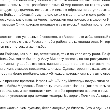
ался и снял много - разоблачая лживый мир похоти, но как-то увлек
следует «декриминализировать и никоим образом не регулировать, п
Шон Бейкер, набивший руку на фильмах о маргиналах и секс-работн
офессиональные навыки Аноры, которыми она покорила мажорика Ив
птизерше Энни, которая попадает в сети русской мафии после того
расотке» - это успешный бизнесмен, в «Аноре» - это избалованный
стране и не лететь в Россию, чтобы работать в компании отца. Инт
тся именно вокруг женитьбы.
ии Робертс, как внешне, эстетически, так и по характеру роли. По
«Эни». Хм, могли бы нашу Аллу Михееву позвать, но это разрушил
е имени - у арабов это свет, сияние и еще «гранат» как символ пл
ми в имя, ставшее названием фильма. Однако героиня отказывается
 Анора на фоне необаятельных ублюдков, которых она мутузит с ог
бы в прежние времена. Играет «Эни/Анору Михееву» получившая за 
м «Майки Мэдисон». Поскольку «типичного Ивана» (так его называ
 социальным психоаналитиком, то я бы предложил версию о том, чт
ние их ужасности при помощи «сатиры &юмора». Почти по Аркадию 
ее жалкие, чем русские, беспомощные до блевоты (что и один из ни