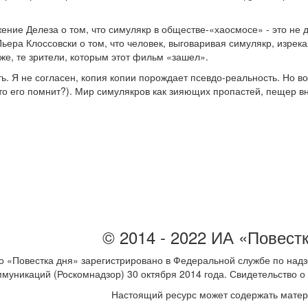
ение Делеза о том, что симулякр в обществе-«хаосмосе» - это не 
ьера Клоссовски о том, что человек, выговаривая симулякр, изрека
же, те зрители, которым этот фильм «зашел».
. Я не согласен, копия копии порождает псевдо-реальность. Но в
то его помнит?). Мир симулякров как зияющих пропастей, пещер в
© 2014 - 2022 ИА «Повест
 «Повестка дня» зарегистрировано в Федеральной службе по надз
ммуникаций (Роскомнадзор) 30 октября 2014 года. Свидетельство
Настоящий ресурс может содержать мате