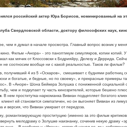
снялся российский актер Юра Борисов, номинированный на э
клуба Свердловской области, доктору философских наук, кин
ее, чем я думал в начале просмотра. Главный вопрос возник у мен
-кино. Фильм «Анора» - это паноптикум симулякров, копии копий. 
ал как мячик от Клоссовски к Бодрияйру, Делезу и Деррида. Сейча
 он не соотносим вообще ни с какой реальностью. Таков ли фильм?
р
, получивший 4 из 5 «Оскаров», смешивает с буднями работниц с
лохи и богатые, и бедные, но по своему», и прекрасные примеры т
тос». В «Аноре» Шона Бейкера Золушка с пониженной социальной о
нитьбу, чем и подкупает ту часть кинозрителей, которые бешено п
м
. В нем проститутка-наркоманка Вивиан подцепляет богатого клие
клиент ей становится симпатичен, но он выгоняет Вивиан из лимуз
а и версия, что Вивиан умирает от передоза.
му, романтизирующую проституцию (именно за это фильм критиков
вернуть мелодраму о Золушке наизнанку, сочинив некую драму «эр
-то еще… В особняке у «Ивана», который нанял ее, мы, собственно,