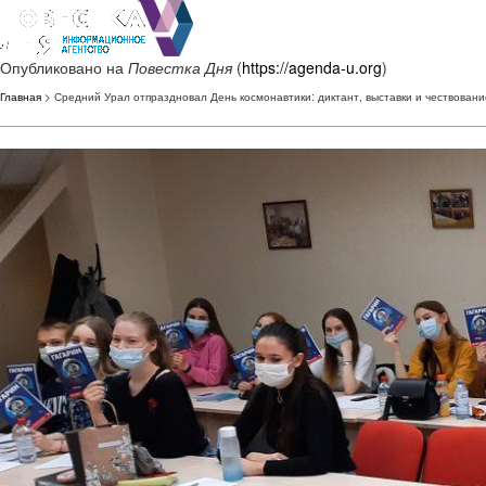
Опубликовано на
Повестка Дня
(
https://agenda-u.org
)
Главная
> Средний Урал отпраздновал День космонавтики: диктант, выставки и чествован