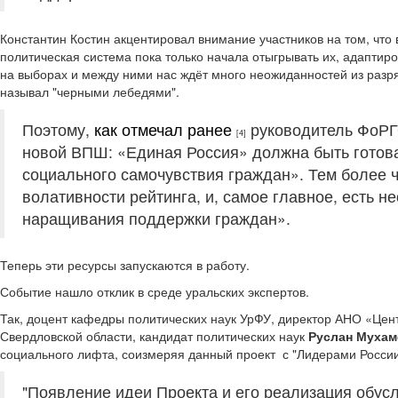
Константин Костин акцентировал внимание участников на том, что 
политическая система пока только начала отыгрывать их, адаптиро
на выборах и между ними нас ждёт много неожиданностей из разря
называл "черными лебедями".
Поэтому,
как отмечал ранее
руководитель ФоРГ
[4]
новой ВПШ: «Единая Россия» должна быть готова
социального самочувствия граждан». Тем более что
волативности рейтинга, и, самое главное, есть 
наращивания поддержки граждан».
Теперь эти ресурсы запускаются в работу.
Событие нашло отклик в среде уральских экспертов.
Так, доцент кафедры политических наук УрФУ, директор АНО «Цен
Свердловской области, кандидат политических наук
Руслан Муха
социального лифта, соизмеряя данный проект с "Лидерами России
"Появление идеи Проекта и его реализация обус