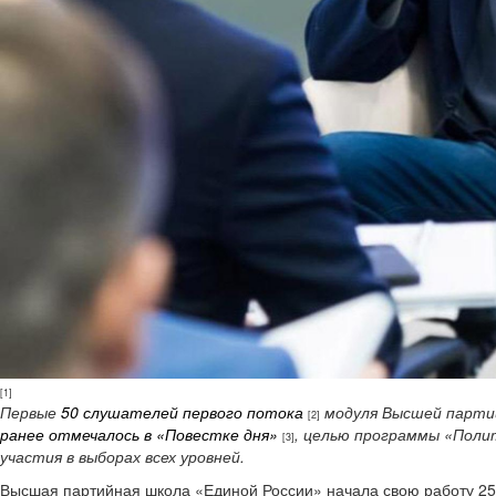
[1]
Первые
50 слушателей первого потока
модуля Высшей партий
[2]
ранее отмечалось в «Повестке дня»
, целью программы «Поли
[3]
участия в выборах всех уровней.
Высшая партийная школа «Единой России» начала свою работу 25