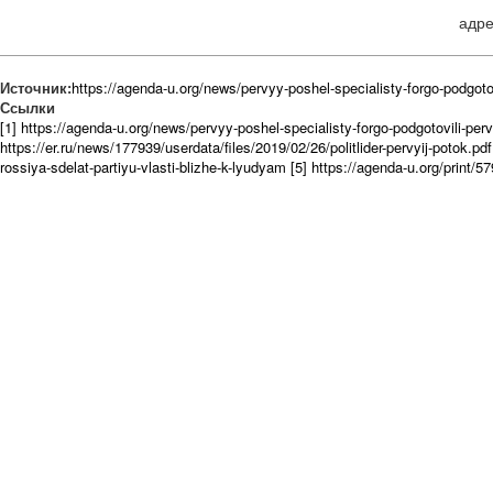
адре
Источник:
https://agenda-u.org/news/pervyy-poshel-specialisty-forgo-podgot
Ссылки
[1] https://agenda-u.org/news/pervyy-poshel-specialisty-forgo-podgotovili-pe
https://er.ru/news/177939/userdata/files/2019/02/26/politlider-pervyij-potok.pdf
rossiya-sdelat-partiyu-vlasti-blizhe-k-lyudyam
[5] https://agenda-u.org/print/5