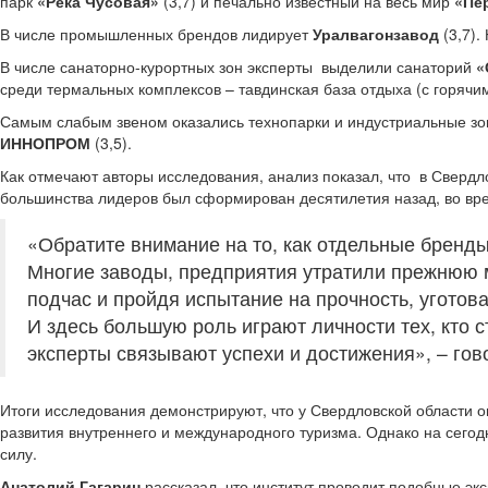
парк
«Река Чусовая»
(3,7) и печально известный на весь мир
«Пе
В числе промышленных брендов лидирует
Уралвагонзавод
(3,7).
В числе санаторно-курортных зон эксперты выделили санаторий
«
среди термальных комплексов – тавдинская база отдыха (с горячи
Самым слабым звеном оказались технопарки и индустриальные з
ИННОПРОМ
(3,5).
Как отмечают авторы исследования, анализ показал, что в Свердл
большинства лидеров был сформирован десятилетия назад, во вр
«Обратите внимание на то, как отдельные бренды
Многие заводы, предприятия утратили прежнюю м
подчас и пройдя испытание на прочность, уготов
И здесь большую роль играют личности тех, кто 
эксперты связывают успехи и достижения», – го
Итоги исследования демонстрируют, что у Свердловской области о
развития внутреннего и международного туризма. Однако на сегод
силу.
Анатолий Гагарин
рассказал, что институт проводит подобные эк