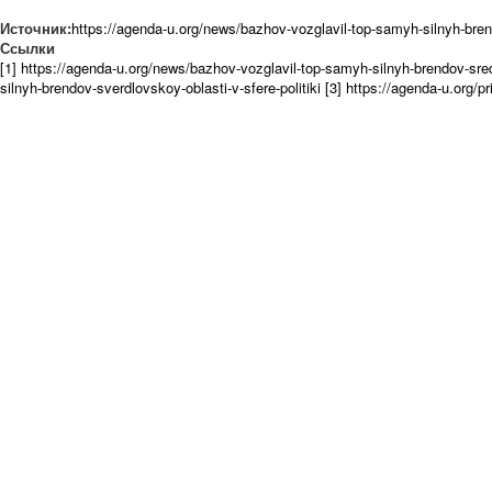
Источник:
https://agenda-u.org/news/bazhov-vozglavil-top-samyh-silnyh-bre
Ссылки
[1] https://agenda-u.org/news/bazhov-vozglavil-top-samyh-silnyh-brendov-sre
silnyh-brendov-sverdlovskoy-oblasti-v-sfere-politiki
[3] https://agenda-u.org/p