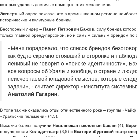
которых удалось достичь с помощью этих механизмов.
Экспертный опрос показал, что в промышленном регионе наиболе
исторические и культурные бренды.
Бесспорный лидер –
Павел Петрович Бажов
, силу бренда котор
только главной бренд-персоной, но и самым сильным брендом по 
«Меня порадовало, что список брендов безогово
как будто скромно стоявший в сторонке и наблю
ленивый не говорит о «поиске идентичности», Ба
все вопросы об Урале и вообще, о стране и людя
неисчерпаемой кладовой смыслов, которые следу
задачи», - считает директор «Института системн
Анатолий Гагарин
.
В топе так же оказались отцы отечественного рока – группы «Чайф» 
«Уральские пельмени» (4,3).
Высокие баллы получили
Невьянская наклонная башня
(4),
Верх
популярности
Коляда-театр
(3,9) и
Екатеринбургский театр опе