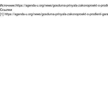
Источник:
https://agenda-u.org/news/gosduma-prinyala-zakonoproekt-o-prodle
Ссылки
[1] https://agenda-u.org/news/gosduma-prinyala-zakonoproekt-o-prodlenii-gar