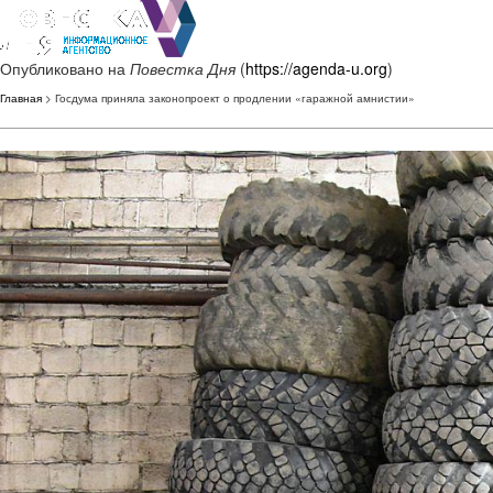
Опубликовано на
Повестка Дня
(
https://agenda-u.org
)
Главная
> Госдума приняла законопроект о продлении «гаражной амнистии»