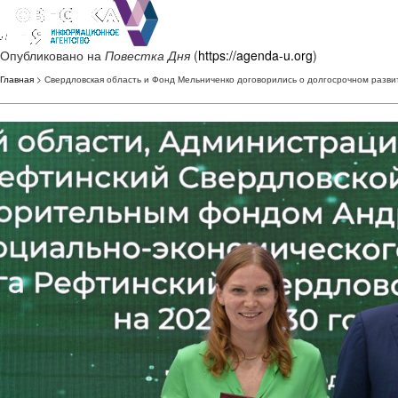
Опубликовано на
Повестка Дня
(
https://agenda-u.org
)
Главная
> Свердловская область и Фонд Мельниченко договорились о долгосрочном разви