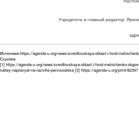
Настоя
Учредитель и главный редактор: Ярков 
адре
Источник:
https://agenda-u.org/news/sverdlovskaya-oblast-i-fond-melnichenko
Ссылки
[1] https://agenda-u.org/news/sverdlovskaya-oblast-i-fond-melnichenko-dogovo
rubley-napravyat-na-razvitie-pervouralska
[3] https://agenda-u.org/print/82397