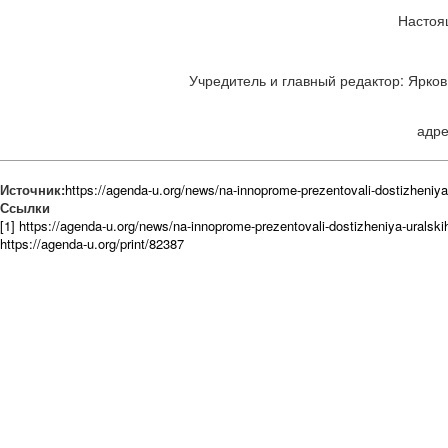
Настоя
Учредитель и главный редактор: Ярков 
адре
Источник:
https://agenda-u.org/news/na-innoprome-prezentovali-dostizheniya-
Ссылки
[1] https://agenda-u.org/news/na-innoprome-prezentovali-dostizheniya-uralskih
https://agenda-u.org/print/82387