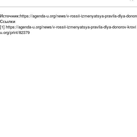
Источник:
https://agenda-u.org/news/v-rossii-izmenyatsya-pravila-dlya-donor
Ссылки
[1] https://agenda-u.org/news/v-rossii-izmenyatsya-pravila-dlya-donorov-krovi
u.org/print/82379