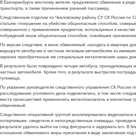
В Екатеринбурге местному жителю предъявлено обвинение в ряде 
транспорта, а также причинением ранений пассажиру.
Следственным отделом по Чкаловскому району СУ СК России по Св
статьям «покушение на убийство общеопасным способом, совершен
совершенное с применением предметов, используемых в качестве
побуждений иным общеопасным способом, повлёкшее причинение
По версии следствия, в июне обвиняемый, находясь в квартире д
маршруте автобусам и частным легковым автомобилям из имевшего
заранее приобретенные им специальные металлические шары ди
В результате было повреждено четыре автобуса, принадлежащих 
частных автомобиля. Кроме того, в результате выстрелов пострада
туловища.
По указанию руководителя следственного управления СК России 
расследованию уголовного дела подключились, в том числе следо
места происшествия применялись металлоискатель и магнитные гр
обвиняемый.
Следственно-оперативной группой анализировались видеозаписи 
потерпевшие, свидетели и непосредственные очевидцы, проводил
результате удалось выйти на след фигуранта и задержать его. В 
отношении обвиняемого меры пресечения в виде заключения под 