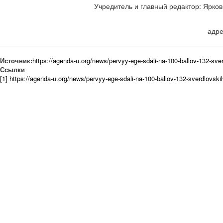
Учредитель и главный редактор: Ярков 
адре
Источник:
https://agenda-u.org/news/pervyy-ege-sdali-na-100-ballov-132-sve
Ссылки
[1] https://agenda-u.org/news/pervyy-ege-sdali-na-100-ballov-132-sverdlovski