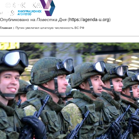
Опубликовано на
Повестка Дня
(
https://agenda-u.org
)
Главная
> Путин увеличил штатную численность ВС РФ