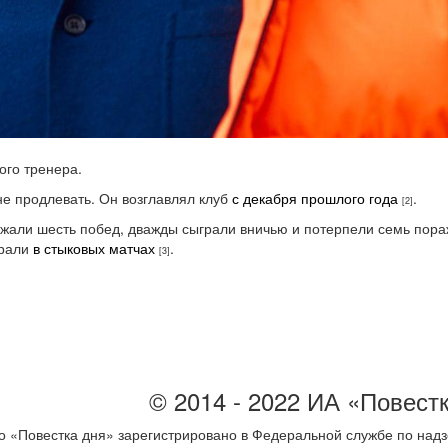
ого тренера.
не продлевать. Он возглавлял клуб
с декабря прошлого года
.
[2]
ржали шесть побед, дважды сыграли вничью и потерпели семь пор
грали
в стыковых матчах
.
[3]
© 2014 - 2022 ИА «Повест
 «Повестка дня» зарегистрировано в Федеральной службе по надз