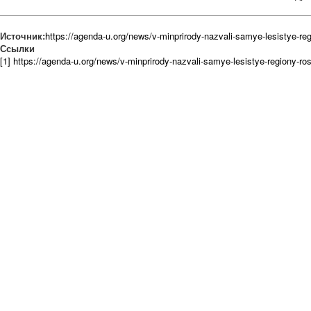
Источник:
https://agenda-u.org/news/v-minprirody-nazvali-samye-lesistye-reg
Ссылки
[1] https://agenda-u.org/news/v-minprirody-nazvali-samye-lesistye-regiony-ros