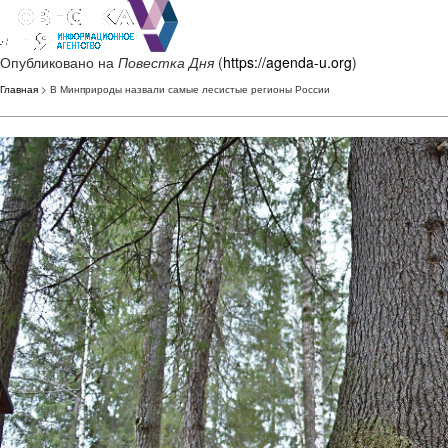
Опубликовано на
Повестка Дня
(
https://agenda-u.org
)
Главная
> В Минприроды назвали самые лесистые регионы России