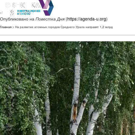
Опубликовано на
Повестка Дня
(
https://agenda-u.org
)
Главная
> На развитие атомных городов Среднего Урала направят 1,2 млрд