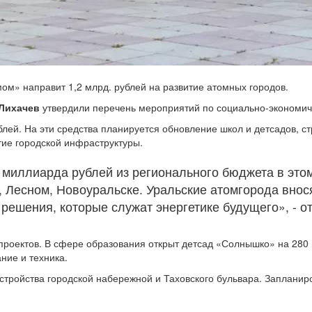
мом» направит 1,2 млрд. рублей на развитие атомных городов.
 Лихачев
утвердили перечень мероприятий по социально-экономич
лей. На эти средства планируется обновление школ и детсадов, ст
тие городской инфраструктуры.
 миллиарда рублей из регионального бюджета в это
, Лесном, Новоуральске. Уральские атомгорода внос
ешения, которые служат энергетике будущего», - о
роектов. В сфере образования открыт детсад «Солнышко» на 280 
ние и техника.
стройства городской набережной и Таховского бульвара. Запланир