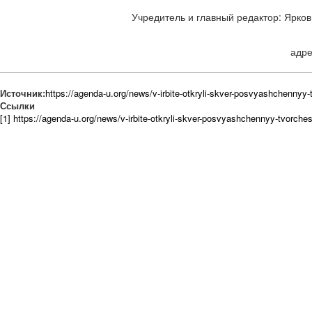
Учредитель и главный редактор: Ярков 
адре
Источник:
https://agenda-u.org/news/v-irbite-otkryli-skver-posvyashchennyy
Ссылки
[1] https://agenda-u.org/news/v-irbite-otkryli-skver-posvyashchennyy-tvorche