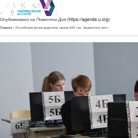
Опубликовано на
Повестка Дня
(
https://agenda-u.org
)
Главная
> Российским вузам выделили свыше 620 тыс. бюджетных мест