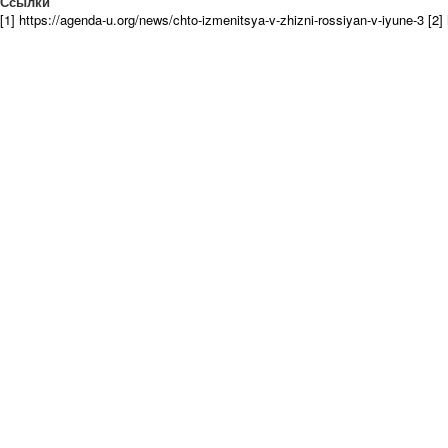
Ссылки
[1] https://agenda-u.org/news/chto-izmenitsya-v-zhizni-rossiyan-v-iyune-3
[2]