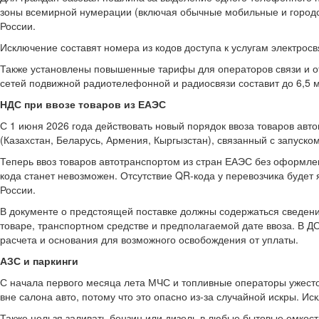
зоны всемирной нумерации (включая обычные мобильные и городск
России.
Исключение составят номера из кодов доступа к услугам электрос
Также установлены повышенные тарифы для операторов связи и от
сетей подвижной радиотелефонной и радиосвязи составит до 6,5 м
НДС при ввозе товаров из ЕАЭС
С 1 июня 2026 года действовать новый порядок ввоза товаров авт
(Казахстан, Беларусь, Армения, Кыргызстан), связанный с запус
Теперь ввоз товаров автотранспортом из стран ЕАЭС без оформле
кода станет невозможен. Отсутствие QR-кода у перевозчика будет
России.
В документе о предстоящей поставке должны содержаться сведения
товаре, транспортном средстве и предполагаемой дате ввоза. В Д
расчета и основания для возможного освобождения от уплаты.
АЗС и паркинги
С начала первого месяца лета МЧС и топливные операторы ужесто
вне салона авто, потому что это опасно из-за случайной искры. И
Также нельзя заливать бензин или дизель в любые бытовые емкост