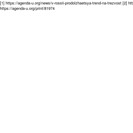
[1] https://agenda-u.org/news/v-rossii-prodolzhaetsya-trend-na-trezvost
[2] h
https://agenda-u.org/print/81974