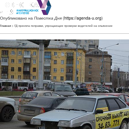
Опубликовано на
Повестка Дня
(
https://agenda-u.org
)
Главная
> ГД приняла поправки, упрощающие проверки водителей на опьянение