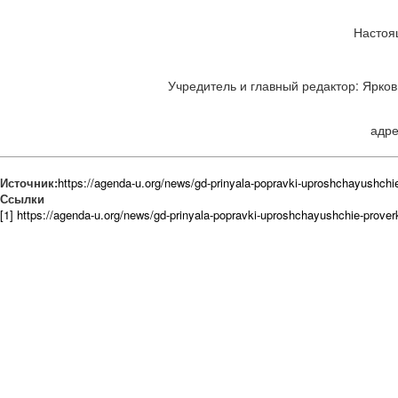
Настоя
Учредитель и главный редактор: Ярков 
адре
Источник:
https://agenda-u.org/news/gd-prinyala-popravki-uproshchayushchie
Ссылки
[1] https://agenda-u.org/news/gd-prinyala-popravki-uproshchayushchie-prover